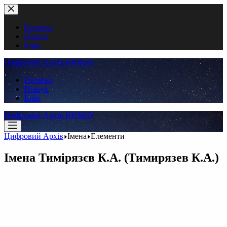
Перейти
до
вмісту
Головна
Пошук
Інфо
Цифровий Архів ННМБУ
Головна
Пошук
Інфо
Цифровий Архів ННМБУ
Цифровий Архів
Імена
Елементи
Імена
Тимірязєв К.А. (Тимирязев К.А.)