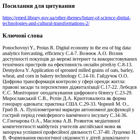
Посилання для цитування
https://emed.library.gov.ua/other-themes/future-of-science-digital-
technologies-and-cultural-transformations-2/
Ключові слова
Ponochovnyi Y., Protas R. Digital economy in the era of big data:
analytics forecasting, efficiency С.4-7. Вознюк А.О. Вплив
доступності покупців до мережі інтернет та використовуваних
технічних пристроїв на ефективність онлайн рітейлу С.8-13.
Demydova Y. Application of sprouted milled grains of oats, barley,
wheat, and corn in bakery technology С.14-16. Гайдучок О.О.
Цифрова трансформація контролю у сфері оренди житла:
правові засади та перспективи діджиталізації С.17-22. Лебедєв
Є.С. Моніторинг оподаткування цифрового бізнесу С.23-29.
Мирославський С.В., Рєпін Д.А. Криптовалюта як форма
гонорару адвоката: практика США С.29-33. Чорний М. О.,
Гриб В. А. Пупілометричні маркери автономної дисфункції у
гострий період гемісферного ішемічного інсульту С.34-36.
С.Гончарова О.А., Маслова А.В. Розвиток медіативної
компетентності майбутніх учителів англійської мови як
запорука успішної професійної діяльності С.37-40. Луценко Н.
В. Формування екологічної свідомості у дітей дошкільного