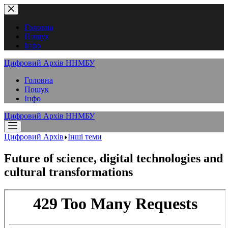
Перейти
до
вмісту
Головна
Пошук
Інфо
Цифровий Архів ННМБУ
Головна
Пошук
Інфо
Цифровий Архів ННМБУ
Цифровий Архів
Інші теми
Future of science, digital technologies and
cultural transformations