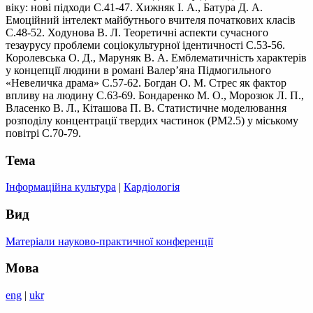
віку: нові підходи С.41-47. Хижняк І. А., Батура Д. А.
Емоційний інтелект майбутнього вчителя початкових класів
С.48-52. Ходунова В. Л. Теоретичні аспекти сучасного
тезаурусу проблеми соціокультурної ідентичності С.53-56.
Королевська О. Д., Маруняк В. А. Емблематичність характерів
у концепції людини в романі Валер’яна Підмогильного
«Невеличка драма» С.57-62. Богдан О. М. Стрес як фактор
впливу на людину С.63-69. Бондаренко М. О., Морозюк Л. П.,
Власенко В. Л., Кіташова П. В. Статистичне моделювання
розподілу концентрації твердих частинок (PM2.5) у міському
повітрі С.70-79.
Тема
Інформаційна культура
|
Кардіологія
Вид
Матеріали науково-практичної конференції
Мова
eng
|
ukr