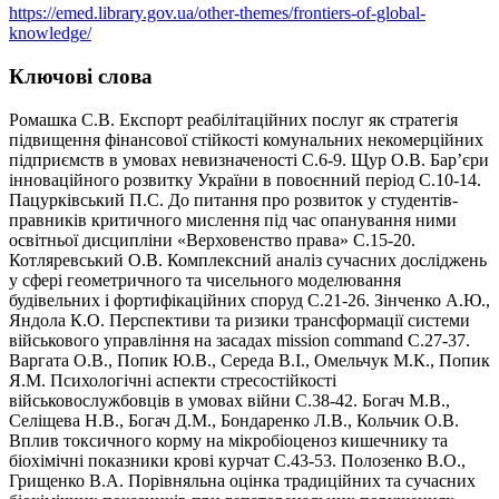
https://emed.library.gov.ua/other-themes/frontiers-of-global-
knowledge/
Ключові слова
Ромашка С.В. Експорт реабілітаційних послуг як стратегія
підвищення фінансової стійкості комунальних некомерційних
підприємств в умовах невизначеності С.6-9. Щур О.В. Бар’єри
інноваційного розвитку України в повоєнний період С.10-14.
Пацурківський П.С. До питання про розвиток у студентів-
правників критичного мислення під час опанування ними
освітньої дисципліни «Верховенство права» С.15-20.
Котляревський О.В. Комплексний аналіз сучасних досліджень
у сфері геометричного та чисельного моделювання
будівельних і фортифікаційних споруд С.21-26. Зінченко А.Ю.,
Яндола К.О. Перспективи та ризики трансформації системи
військового управління на засадах mission command С.27-37.
Варгата О.В., Попик Ю.В., Середа В.І., Омельчук М.К., Попик
Я.М. Психологічні аспекти стресостійкості
військовослужбовців в умовах війни С.38-42. Богач М.В.,
Селіщева Н.В., Богач Д.М., Бондаренко Л.В., Кольчик О.В.
Вплив токсичного корму на мікробіоценоз кишечнику та
біохімічні показники крові курчат С.43-53. Полозенко В.О.,
Грищенко В.А. Порівняльна оцінка традиційних та сучасних