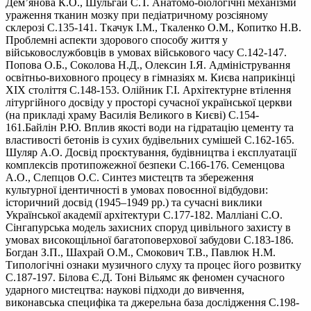
Дем’янова К.О., Шульгай С.Т. Анатомо-біологічні механізми
ураження тканин мозку при педіатричному розсіяному
склерозі С.135-141. Ткачук І.М., Ткаленко О.М., Копитко Н.В.
Проблемні аспекти здорового способу життя у
військовослужбовців в умовах військового часу С.142-147.
Попова О.Б., Соколова Н.Д., Олексин І.Я. Адміністрування
освітньо-виховного процесу в гімназіях м. Києва наприкінці
XIX століття С.148-153. Олійник Г.І. Архітектурне втілення
літургійного досвіду у просторі сучасної української церкви
(на прикладі храму Василія Великого в Києві) С.154-
161.Байлін Р.Ю. Вплив якості води на гідратацію цементу та
властивості бетонів із сухих будівельних сумішей С.162-165.
Шуляр А.О. Досвід проєктування, будівництва і експлуатації
комплексів протипожежної безпеки С.166-176. Семенцова
А.О., Слепцов О.С. Синтез мистецтв та збереження
культурної ідентичності в умовах повоєнної відбудови:
історичний досвід (1945–1949 рр.) та сучасні виклики
Української академії архітектури С.177-182. Малліані С.О.
Сінгапурська модель захисних споруд цивільного захисту в
умовах високощільної багатоповерхової забудови С.183-186.
Богдан З.П., Шахрай О.М., Смокович Т.В., Павлюк Н.М.
Типологічні ознаки музичного слуху та процес його розвитку
С.187-197. Білова Є.Д. Тоні Вільямс як феномен сучасного
ударного мистецтва: наукові підходи до вивчення,
виконавська специфіка та джерельна база дослідження С.198-