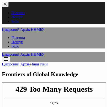
Перейти
до
вмісту
Головна
Пошук
Інфо
Цифровий Архів ННМБУ
Головна
Пошук
Інфо
Цифровий Архів ННМБУ
Цифровий Архів
Інші теми
Frontiers of Global Knowledge