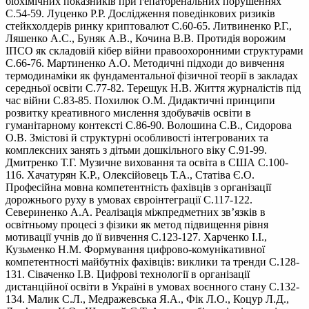
біохімічних показників при гепаторенальних порушеннях
С.54-59. Луценко Р.Р. Дослідження поведінкових ризиків
стейкхолдерів ринку криптовалют С.60-65. Литвиненко Р.Г.,
Ляшенко А.С., Буняк А.В., Кочина В.В. Протидія ворожим
ІПСО як складовій кібер війни правоохоронними структурами
С.66-76. Мартиненко А.О. Методичні підходи до вивчення
термодинаміки як фундаментальної фізичної теорії в закладах
середньої освіти С.77-82. Терещук Н.В. Життя журналістів під
час війни С.83-85. Похилюк О.М. Дидактичні принципи
розвитку креативного мислення здобувачів освіти в
гуманітарному контексті С.86-90. Волошина С.В., Сидорова
О.В. Змістові й структурні особливості інтегрованих та
комплексних занять з дітьми дошкільного віку С.91-99.
Дмитренко Т.Г. Музичне виховання та освіта в США С.100-
116. Хачатурян К.Р., Олексійовець Т.А., Статіва Є.О.
Професійна мовна компетентність фахівців з організації
дорожнього руху в умовах євроінтеграції С.117-122.
Севериненко А.А. Реалізація міжпредметних зв’язків в
освітньому процесі з фізики як метод підвищення рівня
мотивації учнів до її вивчення С.123-127. Харченко І.І.,
Кузьменко Н.М. Формування цифрово-комунікативної
компетентності майбутніх фахівців: виклики та тренди С.128-
131. Сіваченко І.В. Цифрові технології в організації
дистанційної освіти в Україні в умовах воєнного стану С.132-
134. Малик С.Л., Медражевська Я.А., Фік Л.О., Коцур Л.Д.,