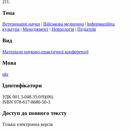
211.
Тема
Ветеринарні науки
|
Військова медицина
|
Інформаційна
культура
|
Менеджмент
|
Неврологія
|
Педіатрія
Вид
Матеріали науково-практичної конференції
Мова
ukr
Ідентифікатори
УДК 001.3-048.35:0/9](06)
ISBN 978-617-8680-50-3
Доступ до повного тексту
Тільки електронна версія