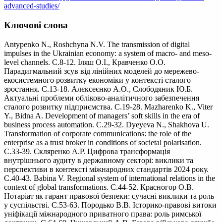
advanced-studies/
Ключові слова
Antypenko N., Roshchyna N.V. The transmission of digital
impulses in the Ukrainian economy: a system of macro- and meso-
level channels. С.8-12. Іляш О.І., Кравченко О.О.
Парадигмальний зсув від лінійних моделей до мережево-
екосистемного розвитку економіки у контексті сталого
зростання. С.13-18. Алєксеєнко А.О., Слободяник Ю.Б.
Актуальні проблеми обліково-аналітичного забезпечення
сталого розвитку підприємства. С.19-28. Mazharenko K., Viter
Y., Bidna A. Development of managers’ soft skills in the era of
business process automation. С.29-32. Dyeyeva N., Shakhova U.
Transformation of corporate communications: the role of the
enterprise as a trust broker in conditions of societal polarisation.
С.33-39. Скляренко А.Р. Цифрова трансформація
внутрішнього аудиту в державному секторі: виклики та
перспективи в контексті міжнародних стандартів 2024 року.
С.40-43. Babina V. Regional system of international relations in the
context of global transformations. С.44-52. Красногор О.В.
Нотаріат як гарант правової безпеки: сучасні виклики та роль
у суспільстві. С.53-63. Породько В.В. Історико-правові витоки
уніфікації міжнародного приватного права: роль римської