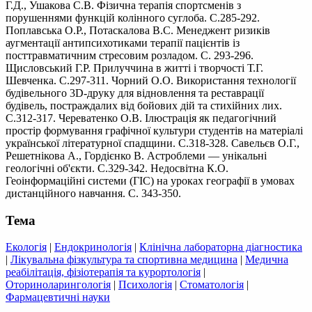
Г.Д., Ушакова С.В. Фізична терапія спортсменів з
порушеннями функцій колінного суглоба. С.285-292.
Поплавська О.Р., Потаскалова В.С. Менеджент ризиків
аугментації антипсихотиками терапії пацієнтів із
посттравматичним стресовим розладом. С. 293-296.
Щисловський Г.Р. Прилуччина в житті і творчості Т.Г.
Шевченка. С.297-311. Чорний О.О. Використання технології
будівельного 3D-друку для відновлення та реставрації
будівель, постраждалих від бойових дій та стихійних лих.
С.312-317. Череватенко О.В. Ілюстрація як педагогічний
простір формування графічної культури студентів на матеріалі
української літературної спадщини. С.318-328. Савельєв О.Г.,
Решетнікова А., Гордієнко В. Астроблеми — унікальні
геологічні об'єкти. С.329-342. Недосвітна К.О.
Геоінформаційні системи (ГІС) на уроках географії в умовах
дистанційного навчання. С. 343-350.
Тема
Екологія
|
Ендокринологія
|
Клінічна лабораторна діагностика
|
Лікувальна фізкультура та спортивна медицина
|
Медична
реабілітація, фізіотерапія та курортологія
|
Оториноларингологія
|
Психологія
|
Стоматологія
|
Фармацевтичні науки