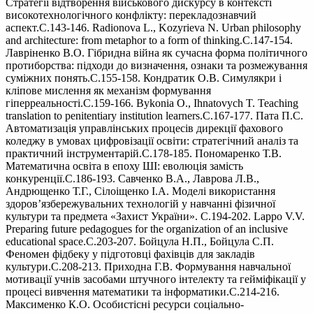
Стратегії відтворення військового дискурсу в контексті
високотехнологічного конфлікту: перекладознавчий
аспект.С.143-146. Radionova L., Kozyrieva N. Urban philosophy
and architecture: from metaphor to a form of thinking.С.147-154.
Лавріненко В.О. Гібридна війна як сучасна форма політичного
протиборства: підходи до визначення, ознаки та розмежування
суміжних понять.С.155-158. Кондратик О.В. Симулякри і
кліпове мислення як механізм формування
гіперреальності.С.159-166. Bykonia O., Ihnatovych T. Teaching
translation to penitentiary institution learners.С.167-177. Пата П.С.
Автоматизація управлінських процесів дирекції фахового
коледжу в умовах цифровізації освіти: стратегічний аналіз та
практичний інструментарій.С.178-185. Пономаренко Т.В.
Математична освіта в епоху ШІ: еволюція замість
конкуренції.С.186-193. Савченко В.А., Лаврова Л.В.,
Андрющенко Т.Г., Сілоіщенко І.А. Моделі використання
здоров’язбережувальних технологій у навчанні фізичної
культури та предмета «Захист України». С.194-202. Lappo V.V.
Preparing future pedagogues for the organization of an inclusive
educational space.С.203-207. Бойцула Н.П., Бойцула С.П.
Феномен фідбеку у підготовці фахівців для закладів
культури.С.208-213. Приходна Г.В. Формування навчальної
мотивації учнів засобами штучного інтелекту та гейміфікації у
процесі вивчення математики та інформатики.С.214-216.
Максименко К.О. Особистісні ресурси соціально-