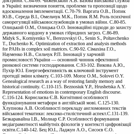
доктрини. С.64-69. Чижевський А.В. Базова військова служба
в Україні: визначення поняття, проблеми та пропозиції щодо
вдосконалення імплементації. С.70-79. Варгата О.В., Попик
Ю.В., Середа В.І., Омельчук М.К., Попик Я.М. Роль психічної
саморегуляції військовослужбовців в умовах війни. С.80-85.
Олицький О.М., Олицька О.О. Інноваційні підходи до захисту
державного кордону в умовах гібридних загроз. С.86-89.
Midyk S., Korniyenko V., Berezovskyi O., Senin S., Poltavchenko
T., Duchenko K. Optimization of extraction and analysis methods
for PAHs in complex soil matrices. С.90-92. Сімахіна Г.О.,
Науменко Н.В., Сильчук Р.П. Інновації у харчовій
промисловості України — основний чинник ефективної
ринкової системи господарювання. С.93-102. Викова А.Ю.,
Пухір Ю.І. Енергоефективність як ключовий інструмент
протидії зміни клімату. С.103-109. Moroz O.M., Solovei O.Y.
Genealogical research as a way of restoring family memory and
historical continuity. С.110-115. Beznosiuk Y.P., Hrushetska A.Y.
Representation of emotions in contemporary English discourse.
С.116-124. Корнєлаєва Є.В. Когнітивні особливості
функціонування метафори в англійській мові. С.125-130.
Хлупнова А.В. Особливості перекладу англомовних текстів
військової тематики: лексико-стилістичний аспект.С.131-139.
Безкаравайна І.В., Молнар Є.Р. Особливості формування
медіаграмотності майбутніх філологів у контексті цифровізації
освіти.С.140-142. Бец Ю.І., Ладжун А.О., Сисоєв Є.О.