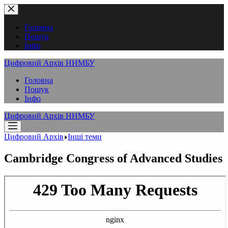
Перейти
до
вмісту
Головна
Пошук
Інфо
Цифровий Архів ННМБУ
Головна
Пошук
Інфо
Цифровий Архів ННМБУ
Цифровий Архів
Інші теми
Cambridge Congress of Advanced Studies