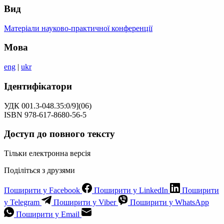
Вид
Матеріали науково-практичної конференції
Мова
eng
|
ukr
Ідентифікатори
УДК 001.3-048.35:0/9](06)
ISBN 978-617-8680-56-5
Доступ до повного тексту
Тільки електронна версія
Поділіться з друзями
Поширити у Facebook
Поширити у LinkedIn
Поширити
у Telegram
Поширити у Viber
Поширити у WhatsApp
Поширити у Email