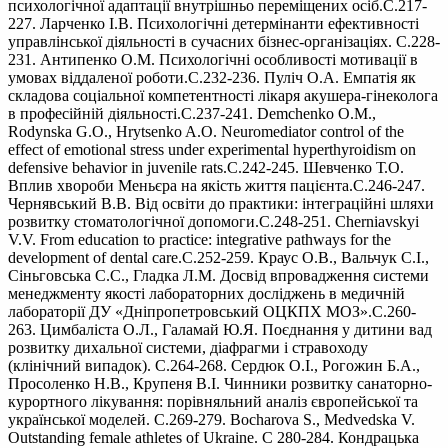
психологічної адаптації внутрішньо переміщених осіб.С.217-
227. Ларченко І.В. Психологічні детермінанти ефективності
управлінської діяльності в сучасних бізнес-організаціях. С.228-
231. Антипенко О.М. Психологічні особливості мотивації в
умовах віддаленої роботи.С.232-236. Пуліч О.А. Емпатія як
складова соціальної компетентності лікаря акушера-гінеколога
в професійній діяльності.С.237-241. Demchenko O.M.,
Rodynska G.O., Hrytsenko A.O. Neuromediator control of the
effect of emotional stress under experimental hyperthyroidism on
defensive behavior in juvenile rats.С.242-245. Шевченко Т.О.
Вплив хвороби Меньєра на якість життя пацієнта.С.246-247.
Чернявський В.В. Від освіти до практики: інтеграційні шляхи
розвитку стоматологічної допомоги.С.248-251. Cherniavskyi
V.V. From education to practice: integrative pathways for the
development of dental care.С.252-259. Краус О.В., Вальчук С.І.,
Сіньговська С.С., Гладка Л.М. Досвід впровадження системи
менеджменту якості лабораторних досліджень в медичній
лабораторії ДУ «Дніпропетровський ОЦКПХ МОЗ».С.260-
263. Цимбаліста О.Л., Галамай Ю.Я. Поєднання у дитини вад
розвитку дихальної системи, діафрагми і стравоходу
(клінічний випадок). С.264-268. Сердюк О.І., Рогожин Б.А.,
Просоленко Н.В., Крупеня В.І. Чинники розвитку санаторно-
курортного лікування: порівняльний аналіз європейської та
української моделей. С.269-279. Bocharova S., Medvedska V.
Outstanding female athletes of Ukraine. С 280-284. Кондрацька