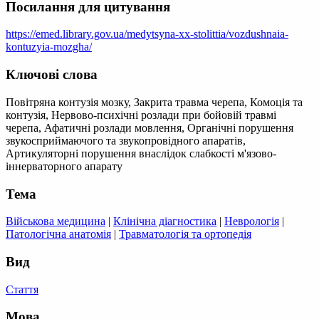
Посилання для цитування
https://emed.library.gov.ua/medytsyna-xx-stolittia/vozdushnaia-
kontuzyia-mozgha/
Ключові слова
Повітряна контузія мозку, Закрита травма черепа, Комоція та
контузія, Нервово-психічні розлади при бойовій травмі
черепа, Афатичні розлади мовлення, Органічні порушення
звукосприймаючого та звукопровідного апаратів,
Артикуляторні порушення внаслідок слабкості м'язово-
іннерваторного апарату
Тема
Військова медицина
|
Клінічна діагностика
|
Неврологія
|
Патологічна анатомія
|
Травматологія та ортопедія
Вид
Стаття
Мова