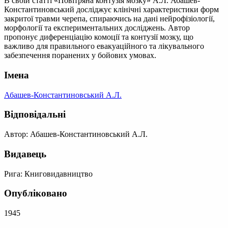
В своїй статті «Повітряна контузія мозку» А.Л. Абашев-
Константиновський досліджує клінічні характеристики форм
закритої травми черепа, спираючись на дані нейрофізіології,
морфології та експериментальних досліджень. Автор
пропонує диференціацію комоції та контузії мозку, що
важливо для правильного евакуаційного та лікувального
забезпечення поранених у бойових умовах.
Імена
Абашев-Константиновський А.Л.
Відповідальні
Автор: Абашев-Константиновський А.Л.
Видавець
Рига: Книговидавництво
Опубліковано
1945