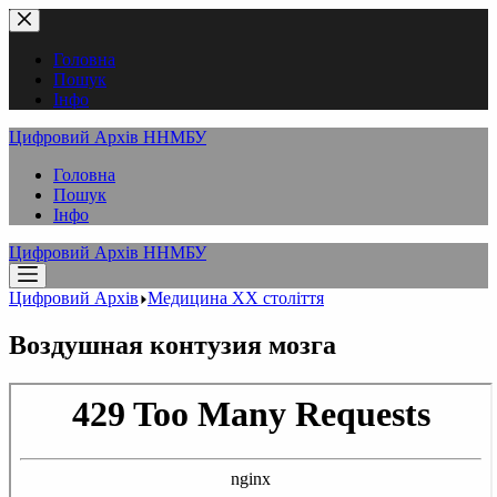
Перейти
до
вмісту
Головна
Пошук
Інфо
Цифровий Архів ННМБУ
Головна
Пошук
Інфо
Цифровий Архів ННМБУ
Цифровий Архів
Медицина XX століття
Воздушная контузия мозга