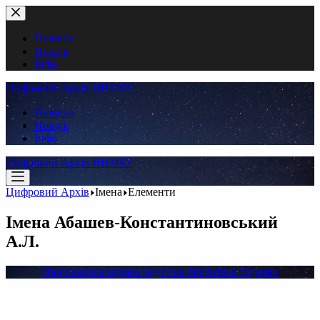
Перейти
до
вмісту
Головна
Пошук
Інфо
Цифровий Архів ННМБУ
Головна
Пошук
Інфо
Цифровий Архів ННМБУ
Цифровий Архів
Імена
Елементи
Імена
Абашев-Константиновський
А.Л.
Національна науова медична бібліотека України