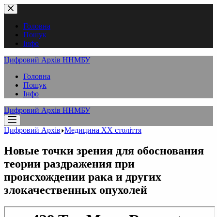
Перейти
до
вмісту
Головна
Пошук
Інфо
Цифровий Архів ННМБУ
Головна
Пошук
Інфо
Цифровий Архів ННМБУ
Цифровий Архів
Медицина XX століття
Новые точки зрения для обоснования
теории раздражения при
происхождении рака и других
злокачественных опухолей