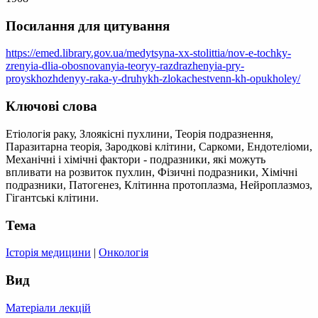
Посилання для цитування
https://emed.library.gov.ua/medytsyna-xx-stolittia/nov-e-tochky-
zrenyia-dlia-obosnovanyia-teoryy-razdrazhenyia-pry-
proyskhozhdenyy-raka-y-druhykh-zlokachestvenn-kh-opukholey/
Ключові слова
Етіологія раку, Злоякісні пухлини, Теорія подразнення,
Паразитарна теорія, Зародкові клітини, Саркоми, Ендотеліоми,
Механічні і хімічні фактори - подразники, які можуть
впливати на розвиток пухлин, Фізичні подразники, Хімічні
подразники, Патогенез, Клітинна протоплазма, Нейроплазмоз,
Гігантські клітини.
Тема
Історія медицини
|
Онкологія
Вид
Матеріали лекцій