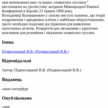
при виникненні раку та інших злоякісних пухлину"
виголошена на урочистому засіданні Міжнародної Ракової
Конференції в Берліні 23 травня 1908 року.
Володимир Валеріанович у своєму виступі зазначає, що теорії
подразнення і зародкових клітин є найбільш обґрунтованими,
проте необхідні подальші дослідження для виявлення
патогенних агентів. Розкриття цих механізмів є критично
важливим для розуміння і лікування злоякісних пухлин.
Імена
Підвисоцький В.В. (Подвысоцкий В.В.)
Відповідальні
Автор: Підвисоцький В.В. (Подвысоцкий В.В.)
Видавець
санкт-петербург
Опубліковано
1908