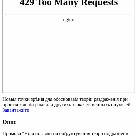
Новыя точки зрѣнія для обосновавія теоріи раздраженія при
происхожденіи раковъ и другихъ злокачественныхъ опухолей
Завантажити
Опис
Промова "Нові погляди на обґрунтування теорії подразнення