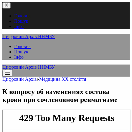
Перейти
до
вмісту
Головна
Пошук
Інфо
Цифровий Архів ННМБУ
Головна
Пошук
Інфо
Цифровий Архів ННМБУ
Цифровий Архів
Медицина XX століття
К вопросу об изменениях состава
крови при сочленовном ревматизме