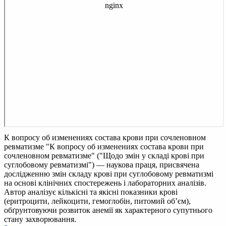
К вопросу об изменениях состава крови при сочленовном
ревматизме
"К вопросу об изменениях состава крови при
сочленовном ревматизме" ("Щодо змін у складі крові при
суглобовому ревматизмі") — наукова праця, присвячена
дослідженню змін складу крові при суглобовому ревматизмі
на основі клінічних спостережень і лабораторних аналізів.
Автор аналізує кількісні та якісні показники крові
(еритроцити, лейкоцити, гемоглобін, питомий об’єм),
обґрунтовуючи розвиток анемії як характерного супутнього
стану захворювання.