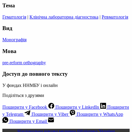
Тема
Гематологія
|
Клінічна лабораторна діагностика
|
Ревматологія
Вид
Монографія
Мова
pre-reform orthography
Доступ до повного тексту
У фондах ННМБУ і онлайн
Поділіться з друзями
Поширити у Facebook
Поширити у LinkedIn
Поширити
у Telegram
Поширити у Viber
Поширити у WhatsApp
Поширити у Email
Національна науова медична бібліотека України