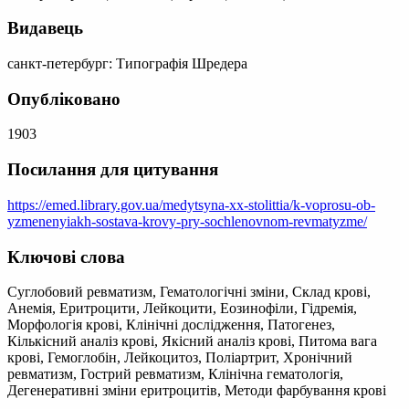
Видавець
санкт-петербург: Типографія Шредера
Опубліковано
1903
Посилання для цитування
https://emed.library.gov.ua/medytsyna-xx-stolittia/k-voprosu-ob-
yzmenenyiakh-sostava-krovy-pry-sochlenovnom-revmatyzme/
Ключові слова
Суглобовий ревматизм, Гематологічні зміни, Склад крові,
Анемія, Еритроцити, Лейкоцити, Еозинофіли, Гідремія,
Морфологія крові, Клінічні дослідження, Патогенез,
Кількісний аналіз крові, Якісний аналіз крові, Питома вага
крові, Гемоглобін, Лейкоцитоз, Поліартрит, Хронічний
ревматизм, Гострий ревматизм, Клінічна гематологія,
Дегенеративні зміни еритроцитів, Методи фарбування крові