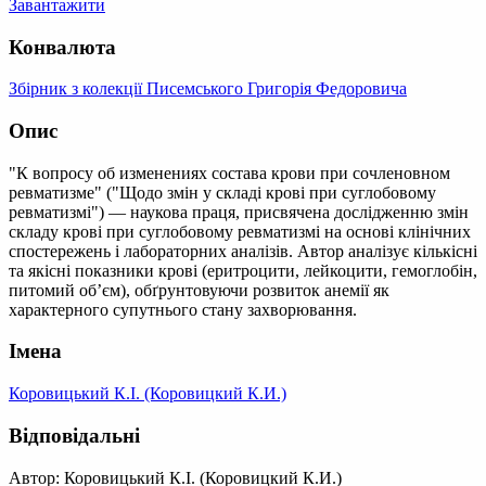
Завантажити
Конвалюта
Збірник з колекції Писемського Григорія Федоровича
Опис
"К вопросу об изменениях состава крови при сочленовном
ревматизме" ("Щодо змін у складі крові при суглобовому
ревматизмі") — наукова праця, присвячена дослідженню змін
складу крові при суглобовому ревматизмі на основі клінічних
спостережень і лабораторних аналізів. Автор аналізує кількісні
та якісні показники крові (еритроцити, лейкоцити, гемоглобін,
питомий об’єм), обґрунтовуючи розвиток анемії як
характерного супутнього стану захворювання.
Імена
Коровицький К.І. (Коровицкий К.И.)
Відповідальні
Автор: Коровицький К.І. (Коровицкий К.И.)