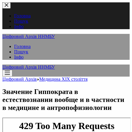
Перейти
до
вмісту
Головна
Пошук
Інфо
Цифровий Архів ННМБУ
Головна
Пошук
Інфо
Цифровий Архів ННМБУ
Цифровий Архів
Медицина XІX століття
Значение Гиппократа в
естествознании вообще и в частности
в медицине и антропофизиологии