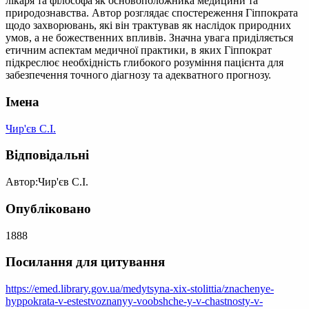
лікаря та філософа як основоположника медицини та
природознавства. Автор розглядає спостереження Гіппократа
щодо захворювань, які він трактував як наслідок природних
умов, а не божественних впливів. Значна увага приділяється
етичним аспектам медичної практики, в яких Гіппократ
підкреслює необхідність глибокого розуміння пацієнта для
забезпечення точного діагнозу та адекватного прогнозу.
Імена
Чир'єв С.І.
Відповідальні
Автор:Чир'єв С.І.
Опубліковано
1888
Посилання для цитування
https://emed.library.gov.ua/medytsyna-xix-stolittia/znachenye-
hyppokrata-v-estestvoznanyy-voobshche-y-v-chastnosty-v-