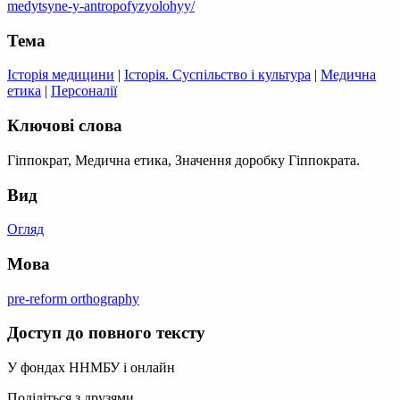
medytsyne-y-antropofyzyolohyy/
Тема
Історія медицини
|
Історія. Суспільство і культура
|
Медична
етика
|
Персоналії
Ключові слова
Гіппократ, Медична етика, Значення доробку Гіппократа.
Вид
Огляд
Мова
pre-reform orthography
Доступ до повного тексту
У фондах ННМБУ і онлайн
Поділіться з друзями