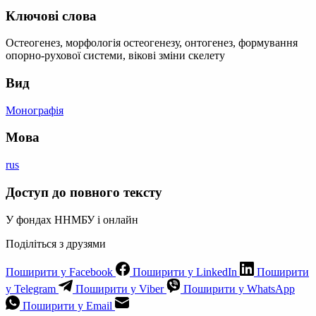
Ключові слова
Остеогенез, морфологія остеогенезу, онтогенез, формування
опорно-рухової системи, вікові зміни скелету
Вид
Монографія
Мова
rus
Доступ до повного тексту
У фондах ННМБУ і онлайн
Поділіться з друзями
Поширити у Facebook
Поширити у LinkedIn
Поширити
у Telegram
Поширити у Viber
Поширити у WhatsApp
Поширити у Email