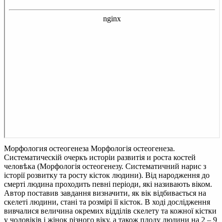
Морфология остеогенеза
Морфологія остеогенеза.
Систематическій очеркъ исторіи развитія и роста костей
человѣка (Морфологія остеогенезу. Систематичний нарис з
історії розвитку та росту кісток людини). Від народження до
смерті людина проходить певні періоди, які називають віком.
Автор поставив завдання визначити, як вік відбивається на
скелеті людини, стані та розмірі її кісток. В ході дослідження
вивчалися величина окремих відділів скелету та кожної кістки
у чоловіків і жінок різного віку, а також плоду людини на 2 – 9