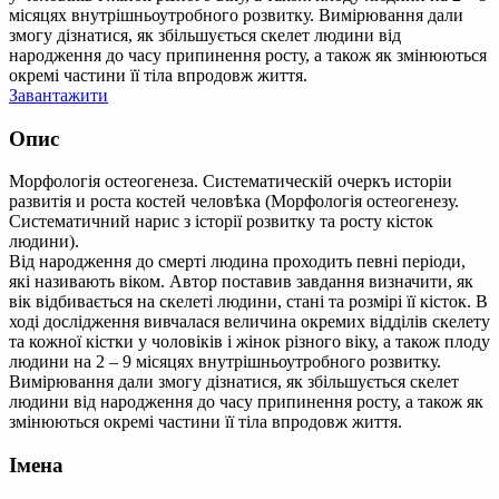
місяцях внутрішньоутробного розвитку. Вимірювання дали
змогу дізнатися, як збільшується скелет людини від
народження до часу припинення росту, а також як змінюються
окремі частини її тіла впродовж життя.
Завантажити
Опис
Морфологія остеогенеза. Систематическій очеркъ исторіи
развитія и роста костей человѣка (Морфологія остеогенезу.
Систематичний нарис з історії розвитку та росту кісток
людини).
Від народження до смерті людина проходить певні періоди,
які називають віком. Автор поставив завдання визначити, як
вік відбивається на скелеті людини, стані та розмірі її кісток. В
ході дослідження вивчалася величина окремих відділів скелету
та кожної кістки у чоловіків і жінок різного віку, а також плоду
людини на 2 – 9 місяцях внутрішньоутробного розвитку.
Вимірювання дали змогу дізнатися, як збільшується скелет
людини від народження до часу припинення росту, а також як
змінюються окремі частини її тіла впродовж життя.
Імена