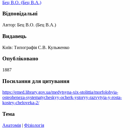
Бец В.О. (Бец В.А.)
Відповідальні
Автор: Бец В.О. (Бец В.А.)
Видавець
Київ: Типографія С.В. Кульженко
Опубліковано
1887
Посилання для цитування
https://emed.library.gov.ua/medytsyna-xix-stolittia/morfolohyia-
osteoheneza-systematycheskyy-ocherk-ystoryy-razvytyia-y-rosta-
kostey-cheloveka-2/
Тема
Анатомія
|
Фізіологія