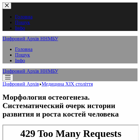
Перейти
до
вмісту
Головна
Пошук
Інфо
Цифровий Архів ННМБУ
Головна
Пошук
Інфо
Цифровий Архів ННМБУ
Цифровий Архів
Медицина XІX століття
Морфология остеогенеза.
Систематический очерк истории
развития и роста костей человека