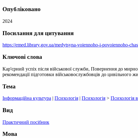
Опубліковано
2024
Посилання для цитування
https://emed.library.gov.ua/medytsyna-voiennoho-i-povoiennoho-chas
Ключові слова
Кар'єрний успіх після військової служби, Повернення до мирног
рекомендації підготовки військовослужбовців до цивільного жи
Тема
Інформаційна культура
|
Психологія
|
Психологія
>
Психологія 
Вид
Практичний посібник
Мова