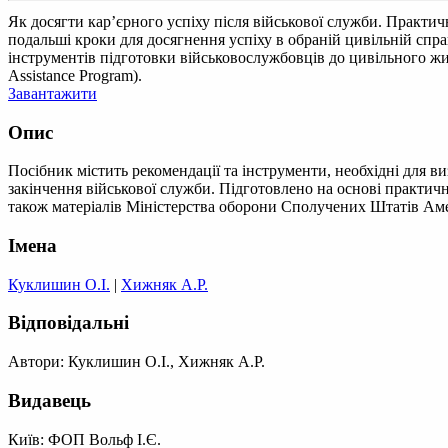
Як досягти кар’єрного успіху після військової служби. Практич
подальші кроки для досягнення успіху в обраній цивільній спр
інструментів підготовки військовослужбовців до цивільного жи
Assistance Program).
Завантажити
Опис
Посібник містить рекомендації та інструменти, необхідні для ви
закінчення військової служби. Підготовлено на основі практич
також матеріалів Міністерства оборони Сполучених Штатів Амер
Імена
Куклишин О.І.
|
Хижняк А.Р.
Відповідальні
Автори: Куклишин О.І., Хижняк А.Р.
Видавець
Київ: ФОП Вольф І.Є.