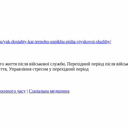
u/yak-dosiahty-kar-iernoho-uspikhu-pislia-viyskovoi-sluzhby/
о життя після військової служби, Перехідний період після військ
ття, Управління стресом у перехідний період
воєнного часу
|
Соціальна медицина