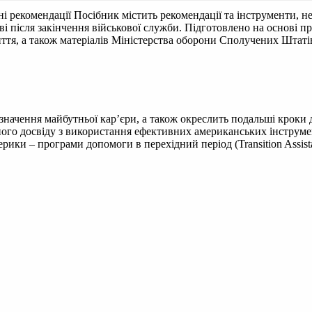
ні рекомендації
Посібник містить рекомендації та інструменти, не
аві після закінчення військової служби. Підготовлено на основі
ття, а також матеріалів Міністерства оборони Сполучених Штаті
значення майбутньої кар’єри, а також окреслить подальші кроки д
ного досвіду з використання ефективних американських інструме
ики – програми допомоги в перехідний період (Transition Assist