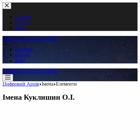
Перейти
до
вмісту
Головна
Пошук
Інфо
Цифровий Архів ННМБУ
Головна
Пошук
Інфо
Цифровий Архів ННМБУ
Цифровий Архів
Імена
Елементи
Імена
Куклишин О.І.