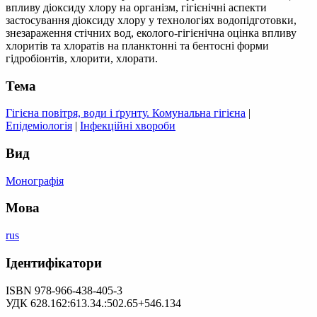
впливу діоксиду хлору на організм, гігієнічні аспекти
застосування діоксиду хлору у технологіях водопідготовки,
знезараження стічних вод, еколого-гігієнічна оцінка впливу
хлоритів та хлоратів на планктонні та бентосні форми
гідробіонтів, хлорити, хлорати.
Тема
Гігієна повітря, води і ґрунту. Комунальна гігієна
|
Епідеміологія
|
Інфекційні хвороби
Вид
Монографія
Мова
rus
Ідентифікатори
ISBN 978-966-438-405-3
УДК 628.162:613.34.:502.65+546.134