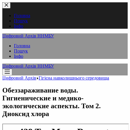
Перейти
до
вмісту
Головна
Пошук
Інфо
Цифровий Архів ННМБУ
Головна
Пошук
Інфо
Цифровий Архів ННМБУ
Цифровий Архів
Гігієна навколишнього середовища
Обеззараживание воды.
Гигиенические и медико-
экологические аспекты. Том 2.
Диоксид хлора