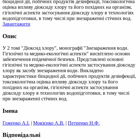
біоцидної дії, побічних продуктів дезінфекції, токсикологічна
оцінка впливу діоксиду хлору та його похідних на організм,
гігієнічні аспекти застосування діоксиду хлору в технологіях
водопідготовки, в тому числі при знезараженні стічних вод.
Завантажити
Опис
У 2 томі "Діоксид хлору", монографії "Знезараження води.
Гігієнічні та медико-екологічні аспекти" висвітлено основи
забезпечення епідемічної безпеки. Представлені основні
гігієнічні та медико-екологічні аспекти застосування діоксиду
хлору як засобу знезараження води. Викладено
характеристики біоцидної дії, побічних продуктів дезінфекції,
токсикологічна оцінка впливу діоксиду хлору та його
похідних на організм, гігієнічні аспекти застосування
діоксиду хлору в технологіях водопідготовки, в тому числі
при знезараженні стічних вод.
Імена
Гоженко А.І.
|
Мокієнко А.В.
|
Петренко Н.Ф.
Відповідальні