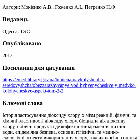
Автори: Мокієнко А.В., Гоженко А.І., Петренко Н.Ф.
Видавець
Одесса: ТЭС
Опубліковано
2012
Посилання для цитування
https://emed.library.gov.ua/hihiiena-navkolyshnoho-
seredovyshcha/obezzarazhyvanye-vod-hyhyenycheskye-y-medyko-
kolohycheskye-aspekt-tom-2-2
Ключові слова
Історія застосування діоксиду хлору, хімізм реакцій, фізичні та
хімічні властивості діоксиду хлору, біоцидна дія діоксиду
хлору, побічні продукти дезінфекції знезараження питної
води, епідемічна безпека, основні гігієнічні та медико-
екологічні аспекти використання хлору, токсикологічна оцінка