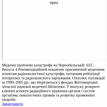
Медичні проблеми катастрофи на Чорнобильській АЕС.
Випуск 4
Рекомендаційний покажчик присвячений медичним
аспектам радіоекологічної катастрофи, питанням ребілітації
потерпілих та радіозахисного харчування. Охоплює публікації
за 1999–2005 рр., що зберігаються у фондах Житомирської
обласної наукової медичної бібліотеки. У випуску розкрито
клінічні аспекти радіаційного ураження органів і систем
організму, онкологічних проявів та розвитку променевої
хвороби.
Завантажити