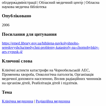
облдержадміністрації | Обласний медичний центр | Обласна
наукова медична бібліотека
Опубліковано
2006
Посилання для цитування
https://emed.library.gov.ua/hihiiena-navkolyshnoho-
seredovyshcha/medychni-problemy-katastrofy-na-chornobylskiy-
aes-vypusk-4/
Ключові слова
Клінічні аспекти катастрофи на Чорнобильській АЕС,
Променева хвороба, Онкологічна патологія, Організація
медичної допомоги населенню, Вплив радіаційних чинників
на організм дітей, Реабілітація дітей і підлітків.
Тема
Клінічна медицина
|
Радіаційна медицина