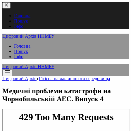
Перейти
до
вмісту
Головна
Пошук
Інфо
Цифровий Архів ННМБУ
Головна
Пошук
Інфо
Цифровий Архів ННМБУ
Цифровий Архів
Гігієна навколишнього середовища
Медичні проблеми катастрофи на
Чорнобильській АЕС. Випуск 4