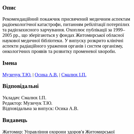
Опис
Рекомендаційний покажчик присвячений медичним аспектам
радіоекологічної катастрофи, питанням ребілітації потерпілих
та радіозахисного харчування. Охоплює публікації за 1999–
2005 рр., що зберігаються у фондах Житомирської обласної
наукової медичної бібліотеки. У випуску розкрито клінічні
аспекти радіаційного ураження органів і систем організму,
онкологічних проявів та розвитку променевої хвороби.
Імена
Музичук Т.Ю.
|
Осика А.В.
|
Смалюх І.П.
Відповідальні
Укладач: Смалюх І.П.
Редактор: Музичук Т.Ю.
Відповідальна за випуск: Осика А.В.
Видавець
Житомир: Управління охорони здоров'я Житомирської