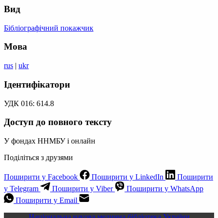
Вид
Бібліографічний покажчик
Мова
rus
|
ukr
Ідентифікатори
УДК 016: 614.8
Доступ до повного тексту
У фондах ННМБУ і онлайн
Поділіться з друзями
Поширити у Facebook
Поширити у LinkedIn
Поширити
у Telegram
Поширити у Viber
Поширити у WhatsApp
Поширити у Email
Національна науова медична бібліотека України