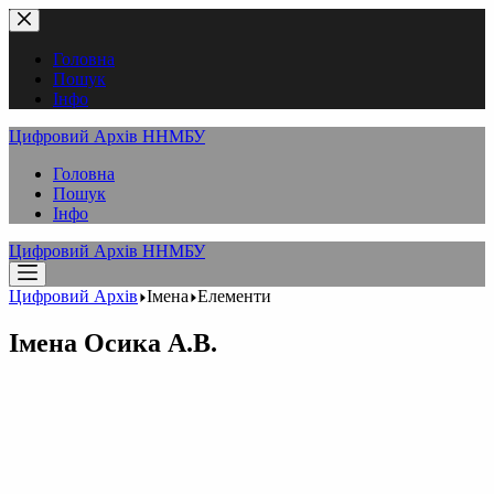
Перейти
до
вмісту
Головна
Пошук
Інфо
Цифровий Архів ННМБУ
Головна
Пошук
Інфо
Цифровий Архів ННМБУ
Цифровий Архів
Імена
Елементи
Імена
Осика А.В.