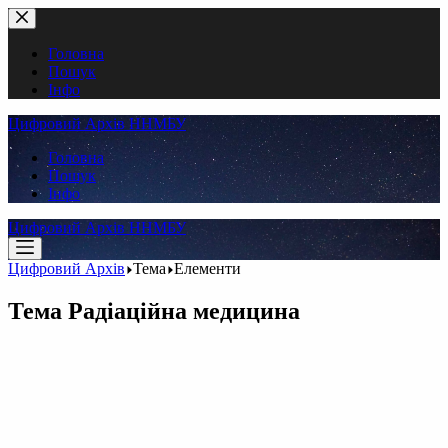
Перейти
до
вмісту
Головна
Пошук
Інфо
Цифровий Архів ННМБУ
Головна
Пошук
Інфо
Цифровий Архів ННМБУ
Цифровий Архів
Тема
Елементи
Тема
Радіаційна медицина