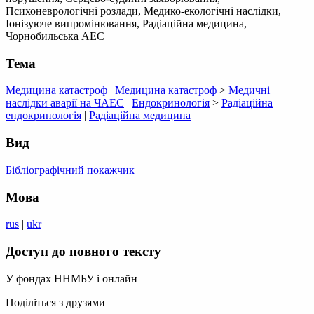
Психоневрологічні розлади, Медико-екологічні наслідки,
Іонізуюче випромінювання, Радіаційна медицина,
Чорнобильська АЕС
Тема
Медицина катастроф
|
Медицина катастроф
>
Медичні
наслідки аварії на ЧАЕС
|
Ендокринологія
>
Радіаційна
ендокринологія
|
Радіаційна медицина
Вид
Бібліографічний покажчик
Мова
rus
|
ukr
Доступ до повного тексту
У фондах ННМБУ і онлайн
Поділіться з друзями