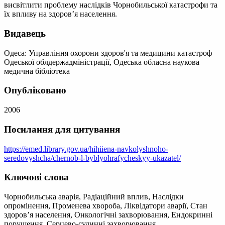
висвітлити проблему наслідків Чорнобильської катастрофи та
їх впливу на здоров’я населення.
Видавець
Одеса: Управління охорони здоров'я та медицини катастроф
Одеської облдержадміністрації, Одеська обласна наукова
медична бібліотека
Опубліковано
2006
Посилання для цитування
https://emed.library.gov.ua/hihiiena-navkolyshnoho-
seredovyshcha/chernob-l-byblyohrafycheskyy-ukazatel/
Ключові слова
Чорнобильська аварія, Радіаційний вплив, Наслідки
опромінення, Променева хвороба, Ліквідатори аварії, Стан
здоров’я населення, Онкологічні захворювання, Ендокринні
порушення, Серцево-судинні захворювання,