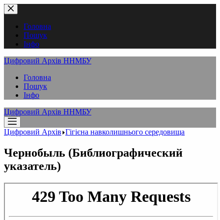
Перейти
до
вмісту
Головна
Пошук
Інфо
Цифровий Архів ННМБУ
Головна
Пошук
Інфо
Цифровий Архів ННМБУ
Цифровий Архів
Гігієна навколишнього середовища
Чернобыль (Библиографический
указатель)