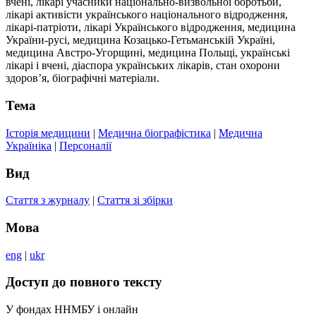
вчені, лікарі учасники національно-визвольної боротьби,
лікарі активісти українського національного відродження,
лікарі-патріоти, лікарі Українського відродження, медицина
України-русі, медицина Козацько-Гетьманській Україні,
медицина Австро-Угорщині, медицина Польщі, українські
лікарі і вчені, діаспора українських лікарів, стан охорони
здоров’я, біографічні матеріали.
Тема
Історія медицини
|
Медична біографістика
|
Медична
Україніка
|
Персоналії
Вид
Стаття з журналу
|
Стаття зі збірки
Мова
eng
|
ukr
Доступ до повного тексту
У фондах ННМБУ і онлайн