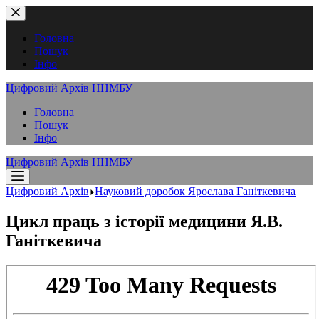
Перейти
до
вмісту
Головна
Пошук
Інфо
Цифровий Архів ННМБУ
Головна
Пошук
Інфо
Цифровий Архів ННМБУ
Цифровий Архів
Науковий доробок Ярослава Ганіткевича
Цикл праць з історії медицини Я.В.
Ганіткевича