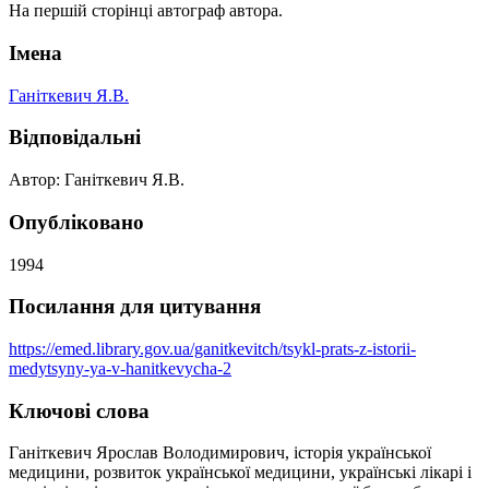
На першій сторінці автограф автора.
Імена
Ганіткевич Я.В.
Відповідальні
Автор: Ганіткевич Я.В.
Опубліковано
1994
Посилання для цитування
https://emed.library.gov.ua/ganitkevitch/tsykl-prats-z-istorii-
medytsyny-ya-v-hanitkevycha-2
Ключові слова
Ганіткевич Ярослав Володимирович, історія української
медицини, розвиток української медицини, українські лікарі і