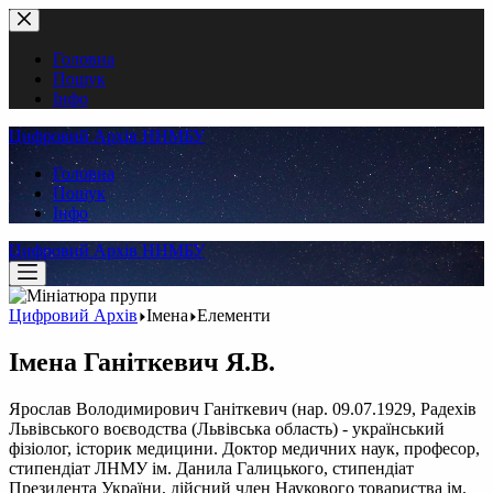
Перейти
до
вмісту
Головна
Пошук
Інфо
Цифровий Архів ННМБУ
Головна
Пошук
Інфо
Цифровий Архів ННМБУ
Цифровий Архів
Імена
Елементи
Імена
Ганіткевич Я.В.
Ярослав Володимирович Ганіткевич (нар. 09.07.1929, Радехів
Львівського воєводства (Львівська область) - український
фізіолог, історик медицини. Доктор медичних наук, професор,
стипендіат ЛНМУ ім. Данила Галицького, стипендіат
Президента України, дійсний член Наукового товариства ім.