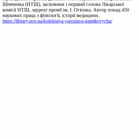
Шевченка (НТШ), засновник і перший голова Лікарської
комісії НТШ, лауреат премії ім. І. Огієнка. Автор понад 450
наукових праць з фізіології, історії медицини.
https://library.gov.ua/kolektsiya-yaroslava-ganitkevycha/