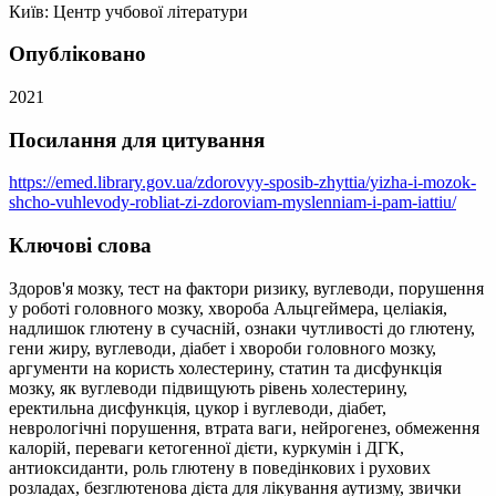
Київ: Центр учбової літератури
Опубліковано
2021
Посилання для цитування
https://emed.library.gov.ua/zdorovyy-sposib-zhyttia/yizha-i-mozok-
shcho-vuhlevody-robliat-zi-zdoroviam-myslenniam-i-pam-iattiu/
Ключові слова
Здоров'я мозку, тест на фактори ризику, вуглеводи, порушення
у роботі головного мозку, хвороба Альцгеймера, целіакія,
надлишок глютену в сучасній, ознаки чутливості до глютену,
гени жиру, вуглеводи, діабет і хвороби головного мозку,
аргументи на користь холестерину, статин та дисфункція
мозку, як вуглеводи підвищують рівень холестерину,
еректильна дисфункція, цукор і вуглеводи, діабет,
неврологічні порушення, втрата ваги, нейрогенез, обмеження
калорій, переваги кетогенної дієти, куркумін і ДГК,
антиоксиданти, роль глютену в поведінкових і рухових
розладах, безглютенова дієта для лікування аутизму, звички