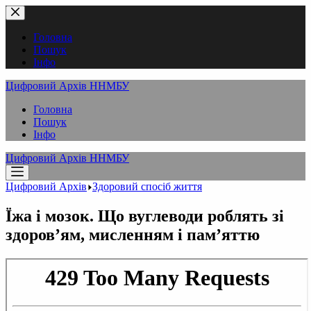
Перейти
до
вмісту
Головна
Пошук
Інфо
Цифровий Архів ННМБУ
Головна
Пошук
Інфо
Цифровий Архів ННМБУ
Цифровий Архів
Здоровий спосіб життя
Їжа і мозок. Що вуглеводи роблять зі
здоров’ям, мисленням і пам’яттю