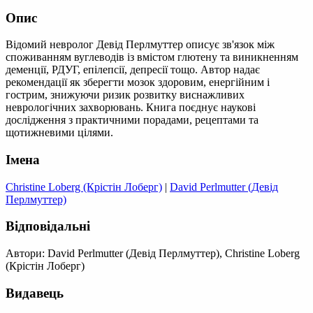
Опис
Відомий невролог Девід Перлмуттер описує зв'язок між
споживанням вуглеводів із вмістом глютену та виникненням
деменції, РДУГ, епілепсії, депресії тощо. Автор надає
рекомендації як зберегти мозок здоровим, енергійним і
гострим, знижуючи ризик розвитку виснажливих
неврологічних захворювань. Книга поєднує наукові
дослідження з практичними порадами, рецептами та
щотижневими цілями.
Імена
Christine Loberg (Крістін Лоберг)
|
David Perlmutter (Девід
Перлмуттер)
Відповідальні
Автори: David Perlmutter (Девід Перлмуттер), Christine Loberg
(Крістін Лоберг)
Видавець