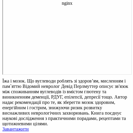
Їжа і мозок. Що вуглеводи роблять зі здоров’ям, мисленням і
пам`яттю
Відомий невролог Девід Перлмуттер описує зв'язок
між споживанням вуглеводів із вмістом глютену та
виникненням деменції, РДУГ, епілепсії, депресії тощо. Автор
надає рекомендації про те, як зберегти мозок здоровим,
енергійним і гострим, знижуючи ризик розвитку
виснажливих неврологічних захворювань. Книга поєднує
наукові дослідження з практичними порадами, рецептами та
щотижневими цілями.
Завантажити