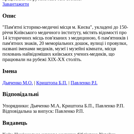
Завантажити
Опис
"Пам'ятні історико-медичні місця м. Києва", укладені до 150-
річчя Київського медичного інституту, містять відомості про
14 історичних місць пов'язаних з медициною, 6 пам'ятників і
пам'ятних знаків, 20 меморіальних дошок, вулиці і провулки,
названі іменами медиків, музеї і музейні кімнати, місця
поховань найвідоміших київських учених-медиків, що
працювали на рубежі ХІХ-ХX століть.
Імена
Дьяченко М.О.
|
Криштопа Б.П.
|
Павленко Р.І.
Відповідальні
Упорядники: Дьяченко М.А, Криштопа Б.П., Павленко Р.П.
Відповідальна за випуск: Павленко Р.П.
Видавець