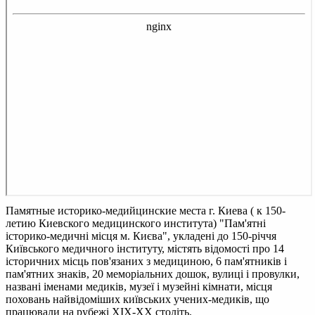
Памятные историко-медийцинские места г. Киева ( к 150-
летию Киевского медицинского института)
"Пам'ятні
історико-медичні місця м. Києва", укладені до 150-річчя
Київського медичного інституту, містять відомості про 14
історичних місць пов'язаних з медициною, 6 пам'ятників і
пам'ятних знаків, 20 меморіальних дошок, вулиці і провулки,
названі іменами медиків, музеї і музейні кімнати, місця
поховань найвідоміших київських учених-медиків, що
працювали на рубежі ХІХ-ХX століть.