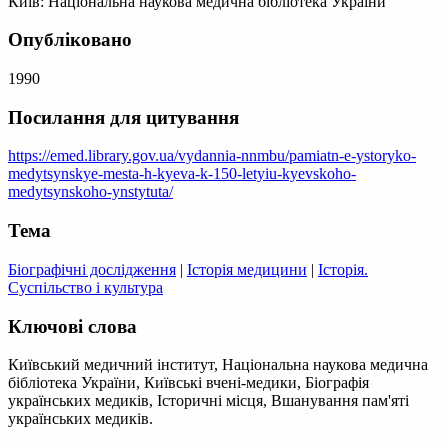
Київ: Національна наукова медична бібліотека України
Опубліковано
1990
Посилання для цитування
https://emed.library.gov.ua/vydannia-nnmbu/pamiatn-e-ystoryko-
medytsynskye-mesta-h-kyeva-k-150-letyiu-kyevskoho-
medytsynskoho-ynstytuta/
Тема
Біографічні дослідження
|
Історія медицини
|
Історія.
Суспільство і культура
Ключові слова
Київський медичний інститут, Національна наукова медична
бібліотека України, Київські вчені-медики, Біографія
українських медиків, Історичні місця, Вшанування пам'яті
українських медиків.