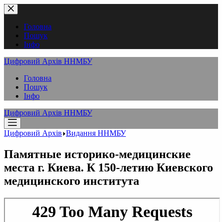
Перейти
до
вмісту
Головна
Пошук
Інфо
Цифровий Архів ННМБУ
Головна
Пошук
Інфо
Цифровий Архів ННМБУ
Цифровий Архів
Видання ННМБУ
Памятные историко-медицинские
места г. Киева. К 150-летию Киевского
медицинского института