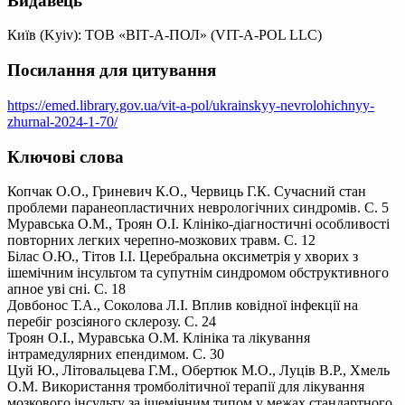
Видавець
Київ (Kyiv): ТОВ «ВІТ-А-ПОЛ» (VIT-A-POL LLC)
Посилання для цитування
https://emed.library.gov.ua/vit-a-pol/ukrainskyy-nevrolohichnyy-
zhurnal-2024-1-70/
Ключові слова
Копчак О.О., Гриневич К.О., Червиць Г.К. Сучасний стан
проблеми паранеопластичних неврологічних синдромів. С. 5
Муравська О.М., Троян О.І. Клініко-діагностичні особливості
повторних легких черепно-мозкових травм. С. 12
Білас О.Ю., Тітов І.І. Церебральна оксиметрія у хворих з
ішемічним інсультом та супутнім синдромом обструктивного
апное уві сні. С. 18
Довбонос Т.А., Соколова Л.І. Вплив ковідної інфекції на
перебіг розсіяного склерозу. С. 24
Троян О.І., Муравська О.М. Клініка та лікування
інтрамедулярних епендимом. С. 30
Цуй Ю., Літовальцева Г.М., Обертюк М.О., Луців В.Р., Хмель
О.М. Використання тромболітичної терапії для лікування
мозкового інсульту за ішемічним типом у межах стандартного