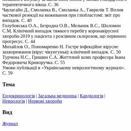
терапевтичного вікна. С. 36
Чаулагайн Д., Смоланка В., Смоланка А., Гаврилів Т. Вплив
часткової резекції на виживання при гліобластомі: звіт про
випадок. С. 40
Голубовська О.А., Безродна О.В., Мельник В.С., Шоломон
С.М. Клінічний випадок тяжкого перебігу коронавірусної
хвороби-2019 у пацієнта з розсіяним склерозом, що первинно
прогресує. С. 44
Михайлов О., Пономаренко Н. Гостре інфекційне вірусне
захворювання (вірус чікунгунья): клінічний випадок. С. 50
Турчина Н.С., Гришин С.А. Життєвий шлях професора Івана
Федоровича Криворучка. С. 55
Умови публікації в «Українському неврологічному журналі».
С. 59
Тема
Ендокринологія
|
Загальна медицина
|
Кардіологія
|
Неврологія
|
Нервові хвороби
Вид
Журнал