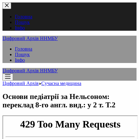
Перейти
до
вмісту
Головна
Пошук
Інфо
Цифровий Архів ННМБУ
Головна
Пошук
Інфо
Цифровий Архів ННМБУ
Цифровий Архів
Сучасна медицина
Основи педіатрії за Нельсоном:
переклад 8-го англ. вид.: у 2 т. Т.2