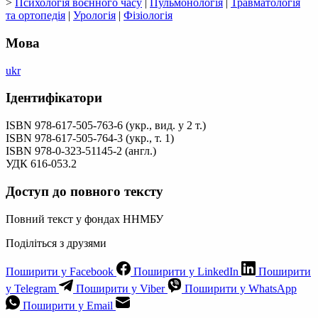
>
Психологія воєнного часу
|
Пульмонологія
|
Травматологія
та ортопедія
|
Урологія
|
Фізіологія
Мова
ukr
Ідентифікатори
ISBN 978-617-505-763-6 (укр., вид. у 2 т.)
ISBN 978-617-505-764-3 (укр., т. 1)
ISBN 978-0-323-51145-2 (англ.)
УДК 616-053.2
Доступ до повного тексту
Повний текст у фондах ННМБУ
Поділіться з друзями
Поширити у Facebook
Поширити у LinkedIn
Поширити
у Telegram
Поширити у Viber
Поширити у WhatsApp
Поширити у Email