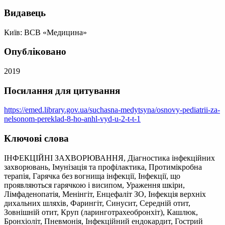
Видавець
Київ: ВСВ «Медицина»
Опубліковано
2019
Посилання для цитування
https://emed.library.gov.ua/suchasna-medytsyna/osnovy-pediatrii-za-
nelsonom-pereklad-8-ho-anhl-vyd-u-2-t-t-1
Ключові слова
ІНФЕКЦІЙНІ ЗАХВОРЮВАННЯ, Діагностика інфекційних
захворювань, Імунізація та профілактика, Протимікробна
терапія, Гарячка без вогнища інфекції, Інфекції, що
проявляються гарячкою і висипом, Ураження шкіри,
Лімфаденопатія, Менінгіт, Енцефаліт ЗО, Інфекція верхніх
дихальних шляхів, Фарингіт, Синусит, Середній отит,
Зовнішній отит, Круп (ларинготрахеобронхіт), Кашлюк,
Бронхіоліт, Пневмонія, Інфекційний ендокардит, Гострий