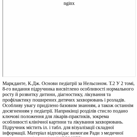
Маркданте, К.Дж. Основи педіатрії за Нельсоном. Т.2
У 2 томі,
8-го видання підручника висвітлено особливості нормального
росту й розвитку дитини, діагностику, лікування та
профілактику поширених дитячих захворювань і розладів.
Особливу увагу приділено базовим знанням, а також останнім
досягненням у педіатрії. Наприкінці розділів стисло подано
ключові положення для лікарів-практиків, зокрема
особливості клінічної картини та лікування захворювань.
Підручник містить іл. і табл. для візуалізації складної
інформації. Матеріал відповідає вимогам Ради з медичної