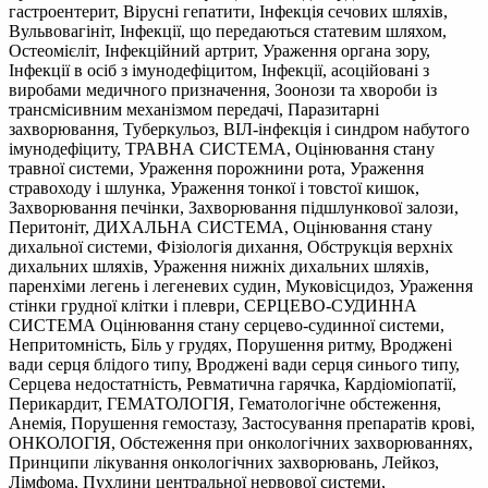
гастроентерит, Вірусні гепатити, Інфекція сечових шляхів,
Вульвовагініт, Інфекції, що передаються статевим шляхом,
Остеомієліт, Інфекційний артрит, Ураження органа зору,
Інфекції в осіб з імунодефіцитом, Інфекції, асоційовані з
виробами медичного призначення, Зоонози та хвороби із
трансмісивним механізмом передачі, Паразитарні
захворювання, Туберкульоз, ВІЛ-інфекція і синдром набутого
імунодефіциту, ТРАВНА СИСТЕМА, Оцінювання стану
травної системи, Ураження порожнини рота, Ураження
стравоходу і шлунка, Ураження тонкої і товстої кишок,
Захворювання печінки, Захворювання підшлункової залози,
Перитоніт, ДИХАЛЬНА СИСТЕМА, Оцінювання стану
дихальної системи, Фізіологія дихання, Обструкція верхніх
дихальних шляхів, Ураження нижніх дихальних шляхів,
паренхіми легень і легеневих судин, Муковісцидоз, Ураження
стінки грудної клітки і плеври, СЕРЦЕВО-СУДИННА
СИСТЕМА Оцінювання стану серцево-судинної системи,
Непритомність, Біль у грудях, Порушення ритму, Вроджені
вади серця блідого типу, Вроджені вади серця синього типу,
Серцева недостатність, Ревматична гарячка, Кардіоміопатії,
Перикардит, ГЕМАТОЛОГІЯ, Гематологічне обстеження,
Анемія, Порушення гемостазу, Застосування препаратів крові,
ОНКОЛОГІЯ, Обстеження при онкологічних захворюваннях,
Принципи лікування онкологічних захворювань, Лейкоз,
Лімфома, Пухлини центральної нервової системи,