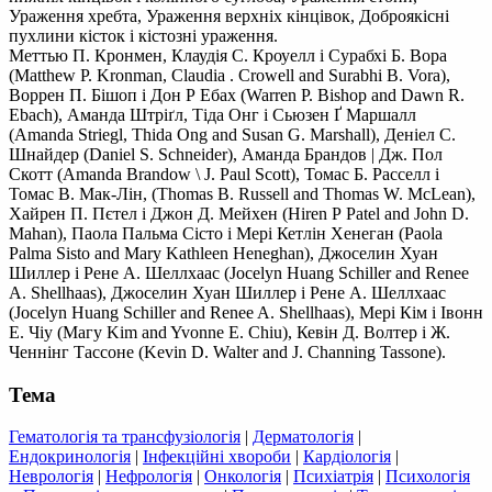
Ураження хребта, Ураження верхніх кінцівок, Доброякісні
пухлини кісток і кістозні ураження.
Меттью П. Кронмен, Клаудія С. Кроуелл і Сурабхі Б. Вора
(Matthew Р. Kronman, Claudia . Crowell and Surabhi B. Vora),
Воррен П. Бішоп і Дон Р Ебах (Warren Р. Bishop and Dawn R.
Ebach), Аманда Штріґл, Тіда Онг і Сьюзен Ґ Маршалл
(Amanda Striegl, Thida Ong and Susan G. Marshall), Деніел С.
Шнайдер (Daniel S. Schneider), Аманда Брандов | Дж. Пол
Скотт (Amanda Brandow \ J. Paul Scott), Томас Б. Расселл і
Томас В. Мак-Лін, (Thomas В. Russell and Thomas W. McLean),
Хайрен П. Пєтел і Джон Д. Мейхен (Hiren Р Patel and John D.
Mahan), Паола Пальма Сісто і Мері Кетлін Хенеган (Paola
Palma Sisto and Mary Kathleen Heneghan), Джоселин Хуан
Шиллер і Рене А. Шеллхаас (Jocelyn Huang Schiller and Renee
A. Shellhaas), Джоселин Хуан Шиллер і Рене А. Шеллхаас
(Jocelyn Huang Schiller and Renee A. Shellhaas), Мері Кім і Івонн
Е. Чіу (Магу Kim and Yvonne Е. Chiu), Кевін Д. Волтер і Ж.
Ченнінг Тассоне (Kevin D. Walter and J. Channing Tassone).
Тема
Гематологія та трансфузіологія
|
Дерматологія
|
Ендокринологія
|
Інфекційні хвороби
|
Кардіологія
|
Неврологія
|
Нефрологія
|
Онкологія
|
Психіатрія
|
Психологія