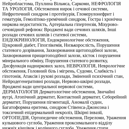
Нейробластома, Пухлина Вільмса, Саркоми, НЕФРОЛОГІЯ
ТА УРОЛОГІЯ, Обстеження нирок і сечової системи,
Нефротичний синдром і протеїнурія, Гломерулонефрит і
гематурія, Гемолітико-уремічний синдром, Гостра і хронічна
ниркова недостатність, Артеріальна гіпертензія, Міхурово-
сечовідний рефлюкс Вроджені вади сечових шляхів, Інші
розлади сечових шляхів і статевої системи,
ЕНДОКРИНОЛОГІЯ, Ендокринологічне обстеження,
Цукровий діабет, Гіпоглікемія, Низькорослість, Порушення
статевого дозрівання, Захворювання щитоподібної залози,
Захворювання прищитоподібної залози, кісток і порушення
мінерального обміну, Порушення статевого розвитку,
Дисфункція надниркових залоз, НЕВРОЛОГІЯ, Неврологічне
обстеження, Головний біль і мігрень, Судоми, Слабкість і
гіпотонія, Атаксія і рухові розлади, Змінений психічний стан,
Нейродегенеративні розлади, Нервово-шкірні розлади,
Вроджені вади центральної нервової системи,
ДЕРМАТОЛОГІЯ Дерматологічне обстеження, Звичайні
вугрі, Атопічний дерматит, Контактний дерматит, Себорейний
дерматит, Порушення пігментації, Аномалії судин,
Багатоформна еритема, синдром Стівенса-Джонсона і
токсичний епідермальний некроліз, Шкірні інвазії,
ОРТОПЕДІЯ, Ортопедичне обстеження, Переломи, Ураження
кульшового суглоба, Ураження проксимального відділу
нижніх кінцівок і колінного суглоба, Ураження стопи,