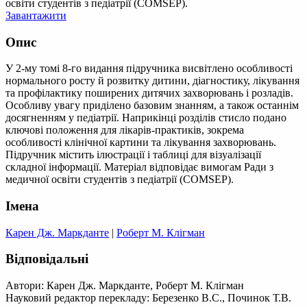
освіти студентів з педіатрії (COMSEP).
Завантажити
Опис
У 2-му томі 8-го видання підручника висвітлено особливості
нормального росту й розвитку дитини, діагностику, лікування
та профілактику поширених дитячих захворювань і розладів.
Особливу увагу приділено базовим знанням, а також останнім
досягненням у педіатрії. Наприкінці розділів стисло подано
ключові положення для лікарів-практиків, зокрема
особливості клінічної картини та лікування захворювань.
Підручник містить ілюстрації і таблиці для візуалізації
складної інформації. Матеріал відповідає вимогам Ради з
медичної освіти студентів з педіатрії (COMSEP).
Імена
Карен Дж. Маркданте
|
Роберт М. Клігман
Відповідальні
Автори: Карен Дж. Маркданте, Роберт М. Клігман
Науковий редактор перекладу: Березенко В.С., Починок Т.В.