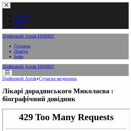
Перейти
до
вмісту
Головна
Пошук
Інфо
Цифровий Архів ННМБУ
Головна
Пошук
Інфо
Цифровий Архів ННМБУ
Цифровий Архів
Сучасна медицина
Лікарі дорадянського Миколаєва :
біографічний довідник