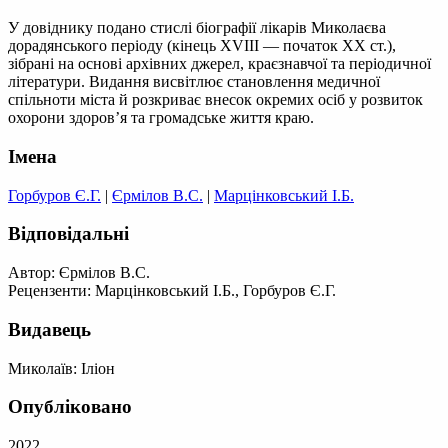
У довіднику подано стислі біографії лікарів Миколаєва
дорадянського періоду (кінець XVIII — початок ХХ ст.),
зібрані на основі архівних джерел, краєзнавчої та періодичної
літератури. Видання висвітлює становлення медичної
спільноти міста й розкриває внесок окремих осіб у розвиток
охорони здоров’я та громадське життя краю.
Імена
Горбуров Є.Г.
|
Єрмілов В.С.
|
Марцінковський І.Б.
Відповідальні
Автор: Єрмілов В.С.
Рецензенти: Марцінковський І.Б., Горбуров Є.Г.
Видавець
Миколаїв: Іліон
Опубліковано
2022