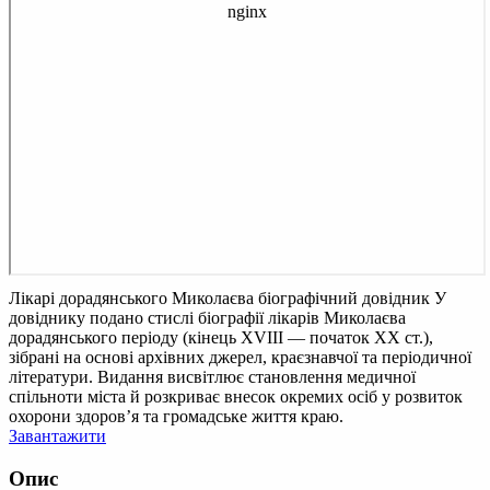
Лікарі дорадянського Миколаєва біографічний довідник
У
довіднику подано стислі біографії лікарів Миколаєва
дорадянського періоду (кінець XVIII — початок ХХ ст.),
зібрані на основі архівних джерел, краєзнавчої та періодичної
літератури. Видання висвітлює становлення медичної
спільноти міста й розкриває внесок окремих осіб у розвиток
охорони здоров’я та громадське життя краю.
Завантажити
Опис