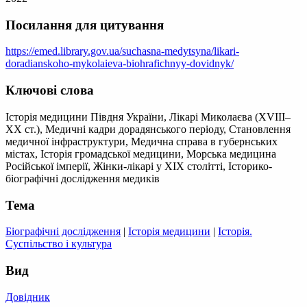
Посилання для цитування
https://emed.library.gov.ua/suchasna-medytsyna/likari-
doradianskoho-mykolaieva-biohrafichnyy-dovidnyk/
Ключові слова
Історія медицини Півдня України, Лікарі Миколаєва (XVIII–
XX ст.), Медичні кадри дорадянського періоду, Становлення
медичної інфраструктури, Медична справа в губернських
містах, Історія громадської медицини, Морська медицина
Російської імперії, Жінки-лікарі у ХІХ столітті, Історико-
біографічні дослідження медиків
Тема
Біографічні дослідження
|
Історія медицини
|
Історія.
Суспільство і культура
Вид
Довідник