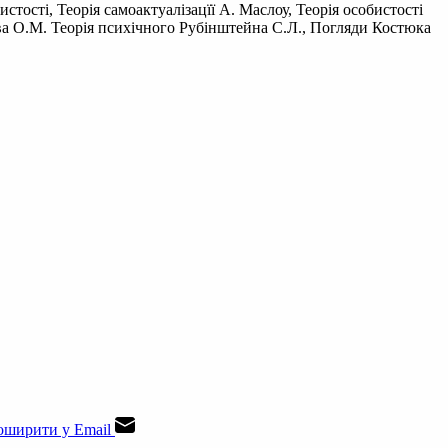
стості, Теорія самоактуалізацїї А. Маслоу, Теорія особистості
єва О.М. Теорія психічного Рубінштейна С.Л., Погляди Костюка
ширити у Email