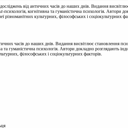
досліджень від античних часів до наших днів. Видання висвітлює
альт-психологія, когнітивна та гуманістична психологія. Автори 
еї різноманітних культурних, філософських і соціокультурних фа
ичних часів до наших днів. Видання висвітлює становлення психо
ивна та гуманістична психологія. Автори докладно розглядають ін
льтурних, філософських і соціокультурних факторів.
ьця