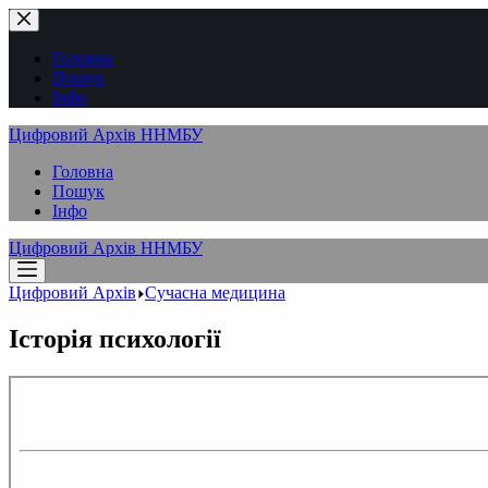
Перейти
до
вмісту
Головна
Пошук
Інфо
Цифровий Архів ННМБУ
Головна
Пошук
Інфо
Цифровий Архів ННМБУ
Цифровий Архів
Сучасна медицина
Історія психології