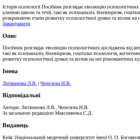
Історія психології
Посібник розглядає еволюцію психологічних 
ключові школи та течії, такі як психоаналіз, біхевіоризм, гешт
розкриваючи етапи розвитку психологічної думки та вплив на н
Завантажити
Опис
Посібник розглядає еволюцію психологічних досліджень від ант
такі як психоаналіз, біхевіоризм, гештальт-психологія, когніт
розвитку психологічної думки та вплив на неї різноманітних ку
Імена
Литвинова Л.В.
|
Чепелєва Н.В.
Відповідальні
Автори: Литвинова Л.В., Чепелєва Н.В.
За загальною редакцією Максименка С.Д.
Видавець
Київ: Національний медичний університет імені О. О. Богомол