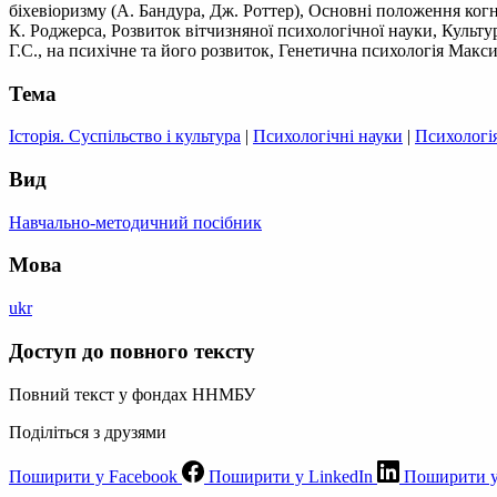
біхевіоризму (А. Бандура, Дж. Роттер), Основні положення когні
К. Роджерса, Розвиток вітчизняної психологічної науки, Культу
Г.С., на психічне та його розвиток, Генетична психологія Макс
Тема
Історія. Суспільство і культура
|
Психологічні науки
|
Психологі
Вид
Навчально-методичний посібник
Мова
ukr
Доступ до повного тексту
Повний текст у фондах ННМБУ
Поділіться з друзями
Поширити у Facebook
Поширити у LinkedIn
Поширити у