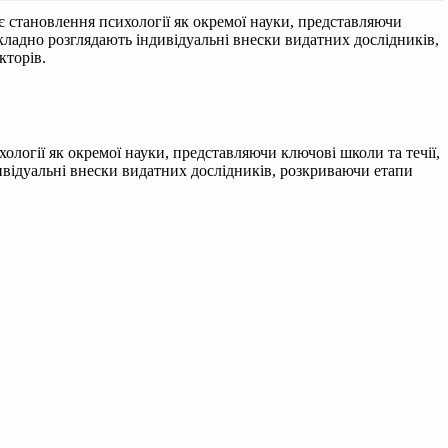
 становлення психології як окремої науки, представляючи
докладно розглядають індивідуальні внески видатних дослідників,
кторів.
логії як окремої науки, представляючи ключові школи та течії,
дивідуальні внески видатних дослідників, розкриваючи етапи