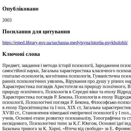
Опубліковано
2003
Посилання для цитування
https://emed.library.gov.ua/suchasna-medytsyna/istoriia-psykholohii/
Ключові слова
Предмет, завдання і методи історії психології, Зародження псих
самостійної науки, Загальна характеристика класичного психоан
гештальт-психологія, когнітивна психологія, Гуманістична псих
ранніх психологічних уявлень, Вірування про душу у різних нар
Характеристика поглядів Аристотеля на природу психічного, В
природу психічного, Психологія в Середні віки та епоху Відродж
Характеристика поглядів Р. Бекона, Психологія в епоху Відродж
психології, Психологічні погляди Р. Бекона, Філософсько-психол
в епоху Просвітництва та І пол, ХIХ ст, Загальна характерист
XVIII ст., Становлення німецької емпіричної психології у І пол.
учнів, Основні етапи розвитку психоаналізу, Топографічна та ст
несвідомого, Психологічні типи за К.Г. Юнгом, Основні ідеї ін
Базальна тривога за К. Хорні, «Втеча від свободи» за Е. Фроммо