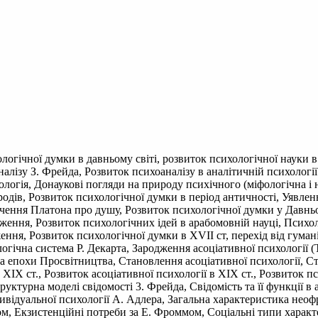
ологічної думки в давньому світі, розвиток психологічної науки 
алізу З. Фрейда, Розвиток психоаналізу в аналітичній психології 
ологія, Донаукові погляди на природу психічного (міфологічна і 
одів, Розвиток психологічної думки в період античності, Уявлен
чення Платона про душу, Розвиток психологічної думки у Давнь
ення, Розвиток психологічних ідей в арабомовній науці, Психолог
ення, Розвиток психологічної думки в XVII ст, перехід від гума
огічна система Р. Декарта, Зародження асоціативної психології (
ика епохи Просвітництва, Становлення асоціативної психології, 
, XIX ст., Розвиток асоціативної психології в XIX ст., Розвиток п
руктурна моделі свідомості 3. Фрейда, Свідомість та її функції в
дивідуальної психології А. Адлера, Загальна характеристика неоф
м, Екзистенційні потреби за Е. Фроммом, Соціальні типи характер