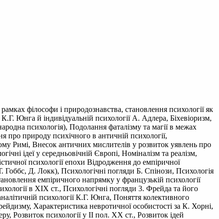
в рамках філософи і природознавства, становлення психології як
К.Г. Юнга й індивідуальній психології А. Адлера, Біхевіоризм,
народна психологія), Подолання фаталізму та магії в межах
ня про природу психічного в античній психології,
ому Римі, Внесок античних мислителів у розвиток уявлень про
ічні ідеї у середньовічній Європі, Номіналізм та реалізм,
ністичної психології епохи Відродження до емпіричної
Т. Гоббс, Д. Локк), Психологічні погляди Б. Спінози, Психологія
Становлення емпіричного напрямку у французькій психології
сихології в XIX ст., Психологічні погляди 3. Фрейда та його
 аналітичній психології К.Г. Юнга, Поняття колективного
рейдизму, Характеристика невротичної особистості за К. Хорні,
у, Розвиток психології у II пол. XX ст., Розвиток ідей