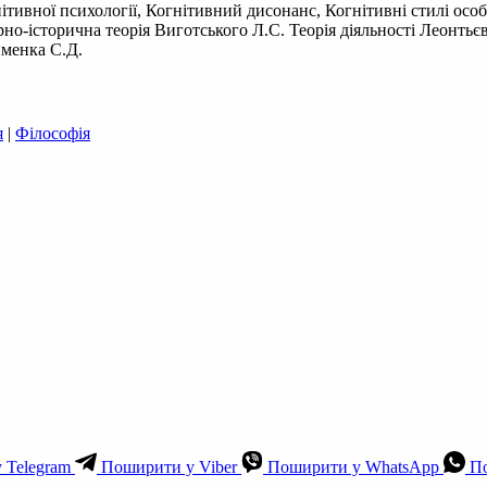
тивної психології, Когнітивний дисонанс, Когнітивні стилі особи
рно-історична теорія Виготського Л.С. Теорія діяльності Леонть
именка С.Д.
я
|
Філософія
 Telegram
Поширити у Viber
Поширити у WhatsApp
По