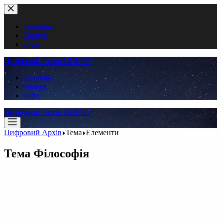
Перейти
до
вмісту
Головна
Пошук
Інфо
Цифровий Архів ННМБУ
Головна
Пошук
Інфо
Цифровий Архів ННМБУ
Цифровий Архів
Тема
Елементи
Тема
Філософія