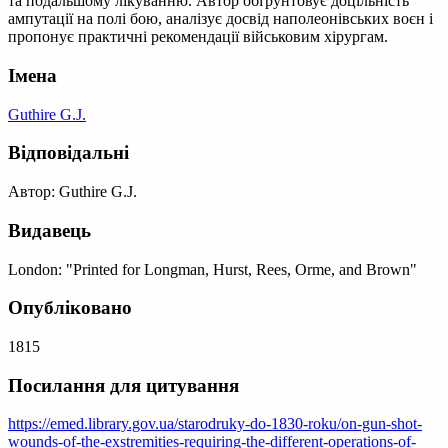
та подальшому лікуванню. Автор обґрунтовує доцільність
ампутації на полі бою, аналізує досвід наполеонівських воєн і
пропонує практичні рекомендації військовим хірургам.
Імена
Guthire G.J.
Відповідальні
Автор: Guthire G.J.
Видавець
London: "Printed for Longman, Hurst, Rees, Orme, and Brown"
Опубліковано
1815
Посилання для цитування
https://emed.library.gov.ua/starodruky-do-1830-roku/on-gun-shot-
wounds-of-the-exstremities-requiring-the-different-operations-of-