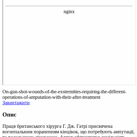
On-gun-shot-wounds-of-the-exstremities-requiring-the-different-
operations-of-amputation-with-their-after-treatment
Завантажити
Опис
Праця британського хірурга Г. Дж. Гатрі присвячена
вогнепальним пораненням кінцівок, що потребують ампутації,