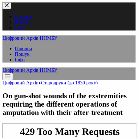
Перейти
до
вмісту
Головна
Пошук
Інфо
Цифровий Архів ННМБУ
Головна
Пошук
Інфо
Цифровий Архів ННМБУ
Цифровий Архів
Стародруки (до 1830 року)
On gun-shot wounds of the exstremities
requiring the different operations of
amputation with their after-treatment