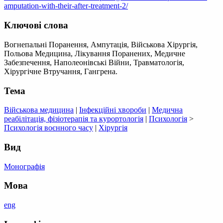
amputation-with-their-after-treatment-2/
Ключові слова
Вогнепальні Поранення, Ампутація, Військова Хірургія,
Польова Медицина, Лікування Поранених, Медичне
Забезпечення, Наполеонівські Війни, Травматологія,
Хірургічне Втручання, Гангрена.
Тема
Військова медицина
|
Інфекційні хвороби
|
Медична
реабілітація, фізіотерапія та курортологія
|
Психологія
>
Психологія воєнного часу
|
Хірургія
Вид
Монографія
Мова
eng