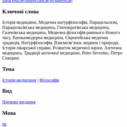
paracelsicae-hippocraticae-et-galenicae/
Ключові слова
Історія медицини, Медична натурфілософія, Парацельсизм,
Парацельсівська медицина, Гіппократівська медицина,
Галенівська медицина, Медична філософія раннього Нового
часу, Ранньомодерна медицина, Європейська медична
традиція, Натурфілософія, Взаємозв’язок людини і природи,
Історія лікарської справи, Розвиток медичної науки, Антична
медицина, Традиції античної медицини, Petro Severino, Петро
Северин
Тема
Історія медицини
|
Філософія
Вид
Наукове видання
Мова
lat