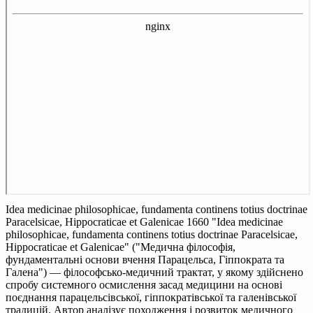
Idea medicinae philosophicae, fundamenta continens totius doctrinae
Paracelsicae, Hippocraticae et Galenicae 1660
"Idea medicinae
philosophicae, fundamenta continens totius doctrinae Paracelsicae,
Hippocraticae et Galenicae" ("Медична філософія,
фундаментальні основи вчення Парацельса, Гіппократа та
Галена") — філософсько-медичний трактат, у якому здійснено
спробу системного осмислення засад медицини на основі
поєднання парацельсівської, гіппократівської та галенівської
традицій. Автор аналізує походження і розвиток медичного