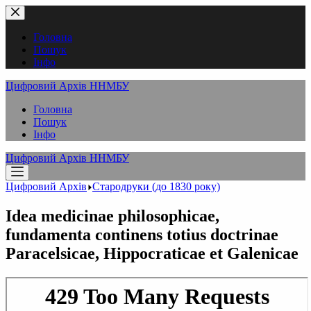
Перейти
до
вмісту
Головна
Пошук
Інфо
Цифровий Архів ННМБУ
Головна
Пошук
Інфо
Цифровий Архів ННМБУ
Цифровий Архів
Стародруки (до 1830 року)
Idea medicinae philosophicae,
fundamenta continens totius doctrinae
Paracelsicae, Hippocraticae et Galenicae