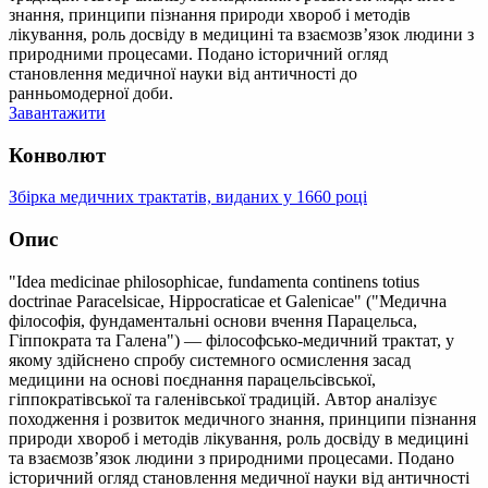
знання, принципи пізнання природи хвороб і методів
лікування, роль досвіду в медицині та взаємозв’язок людини з
природними процесами. Подано історичний огляд
становлення медичної науки від античності до
ранньомодерної доби.
Завантажити
Конволют
Збірка медичних трактатів, виданих у 1660 році
Опис
"Idea medicinae philosophicae, fundamenta continens totius
doctrinae Paracelsicae, Hippocraticae et Galenicae" ("Медична
філософія, фундаментальні основи вчення Парацельса,
Гіппократа та Галена") — філософсько-медичний трактат, у
якому здійснено спробу системного осмислення засад
медицини на основі поєднання парацельсівської,
гіппократівської та галенівської традицій. Автор аналізує
походження і розвиток медичного знання, принципи пізнання
природи хвороб і методів лікування, роль досвіду в медицині
та взаємозв’язок людини з природними процесами. Подано
історичний огляд становлення медичної науки від античності