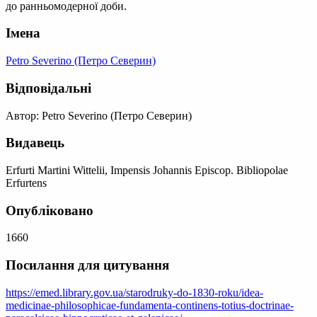
до ранньомодерної доби.
Імена
Petro Severino (Петро Северин)
Відповідальні
Автор: Petro Severino (Петро Северин)
Видавець
Erfurti Martini Wittelii, Impensis Johannis Episcop. Bibliopolae
Erfurtens
Опубліковано
1660
Посилання для цитування
https://emed.library.gov.ua/starodruky-do-1830-roku/idea-
medicinae-philosophicae-fundamenta-continens-totius-doctrinae-