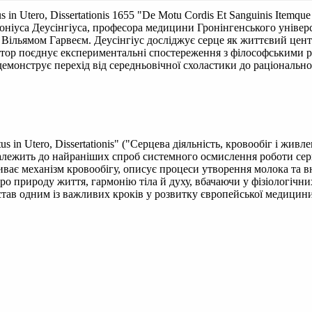
 in Utero, Dissertationis 1655
"De Motu Cordis Et Sanguinis Itemque 
нтоніуса Деусінгіуса, професора медицини Гронінгенського унів
 Вільямом Гарвеєм. Деусінгіус досліджує серце як життєвий цент
ор поєднує експериментальні спостереження з філософськими ро
емонструє перехід від середньовічної схоластики до раціонально
us in Utero, Dissertationis" ("Серцева діяльність, кровообіг і жи
лежить до найраніших спроб системного осмислення роботи серце
риває механізм кровообігу, описує процеси утворення молока та
о природу життя, гармонію тіла й духу, вбачаючи у фізіологічн
 став одним із важливих кроків у розвитку європейської медицини