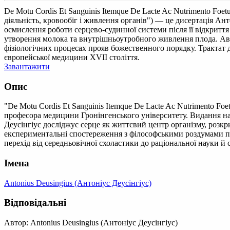
De Motu Cordis Et Sanguinis Itemque De Lacte Ac Nutrimento Foetus
діяльність, кровообіг і живлення органів") — це дисертація А
осмислення роботи серцево-судинної системи після її відкриття
утворення молока та внутрішньоутробного живлення плода. Авт
фізіологічних процесах прояв божественного порядку. Трактат д
європейської медицини XVII століття.
Завантажити
Опис
"De Motu Cordis Et Sanguinis Itemque De Lacte Ac Nutrimento Foet
професора медицини Гронінгенського університету. Видання на
Деусінгіус досліджує серце як життєвий центр організму, розк
експериментальні спостереження з філософськими роздумами пр
перехід від середньовічної схоластики до раціональної науки й
Імена
Antonius Deusingius (Антоніус Деусінгіус)
Відповідальні
Автор: Antonius Deusingius (Антоніус Деусінгіус)