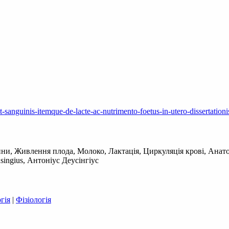
-sanguinis-itemque-de-lacte-ac-nutrimento-foetus-in-utero-dissertationi
цини, Живлення плода, Молоко, Лактація, Циркуляція крові, Анато
ingius, Антоніус Деусінгіус
гія
|
Фізіологія