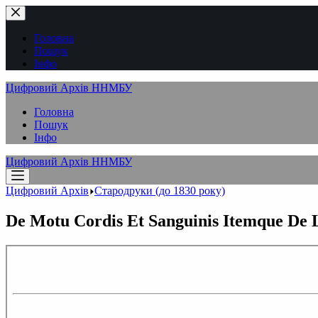
Перейти
до
вмісту
Головна
Пошук
Інфо
Цифровий Архів ННМБУ
Головна
Пошук
Інфо
Цифровий Архів ННМБУ
Цифровий Архів
Стародруки (до 1830 року)
De Motu Cordis Et Sanguinis Itemque De La