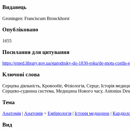
Видавець
Groningen: Franciscum Bronckhorst
Опубліковано
1655
Посилання для цитування
https://emed.library.gov.ua/starodruky-do-1830-roku/de-motu-cordis-et
Ключові слова
Серцева діяльність, Кровообіг, Фізіологія, Серце, Історія меди
Серцево-судинна система, Медицина Нового часу, Antonius Deus
Тема
Анатомія
|
Анатомія
>
Ембріологія
|
Історія медицини
|
Кардіоло
Вид