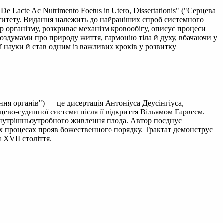
De Lacte Ac Nutrimento Foetus in Utero, Dissertationis" ("Серцева
ерситету. Видання належить до найраніших спроб системного
р організму, розкриває механізм кровообігу, описує процеси
здумами про природу життя, гармонію тіла й духу, вбачаючи у
ї науки й став одним із важливих кроків у розвитку
влення органів") — це дисертація Антоніуса Деусінгіуса,
во-судинної системи після її відкриття Вільямом Гарвеєм.
 внутрішньоутробного живлення плода. Автор поєднує
их процесах прояв божественного порядку. Трактат демонструє
 XVII століття.