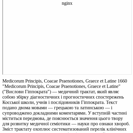
Medicorum Principis, Coacae Praenotiones, Graece et Latine 1660
"Medicorum Principis, Coacae Praenotiones, Graece et Latine"
("Вислови Гіппократа") — медичний трактат, який являє
собою збірку діагностичних і прогностичних спостережень
Косської школи, учнів і послідовників Гіппократа. Текст
подано двома мовами — грецькою та латинською — і
супроводжено докладними коментарями. У вступній частині
міститься передмова, де пояснюється значення цього твору
для розвитку медичної семіотики — науки про ознаки хвороб.
Зміст трактату охоплює систематизований перелік клінічних