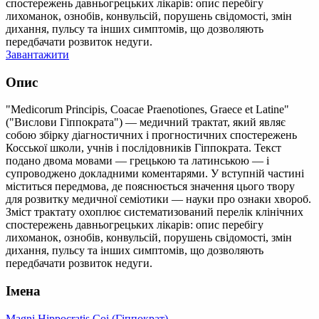
спостережень давньогрецьких лікарів: опис перебігу
лихоманок, ознобів, конвульсій, порушень свідомості, змін
дихання, пульсу та інших симптомів, що дозволяють
передбачати розвиток недуги.
Завантажити
Опис
"Medicorum Principis, Coacae Praenotiones, Graece et Latine"
("Вислови Гіппократа") — медичний трактат, який являє
собою збірку діагностичних і прогностичних спостережень
Косської школи, учнів і послідовників Гіппократа. Текст
подано двома мовами — грецькою та латинською — і
супроводжено докладними коментарями. У вступній частині
міститься передмова, де пояснюється значення цього твору
для розвитку медичної семіотики — науки про ознаки хвороб.
Зміст трактату охоплює систематизований перелік клінічних
спостережень давньогрецьких лікарів: опис перебігу
лихоманок, ознобів, конвульсій, порушень свідомості, змін
дихання, пульсу та інших симптомів, що дозволяють
передбачати розвиток недуги.
Імена
Magni Hippocratis Coi (Гіппократ)