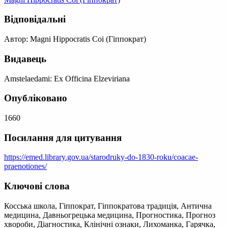
Відповідальні
Автор: Magni Hippocratis Coi (Гіппократ)
Видавець
Amstelaedami: Ex Officina Elzeviriana
Опубліковано
1660
Посилання для цитування
https://emed.library.gov.ua/starodruky-do-1830-roku/coacae-
praenotiones/
Ключові слова
Косська школа, Гіппократ, Гіппократова традиція, Антична
медицина, Давньогрецька медицина, Прогностика, Прогноз
хвороби, Діагностика, Клінічні ознаки, Лихоманка, Гарячка,