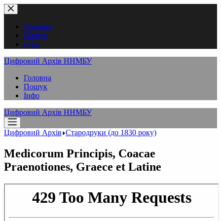
Перейти
до
вмісту
Головна
Пошук
Інфо
Цифровий Архів ННМБУ
Головна
Пошук
Інфо
Цифровий Архів ННМБУ
Цифровий Архів
Стародруки (до 1830 року)
Medicorum Principis, Coacae
Praenotiones, Graece et Latine