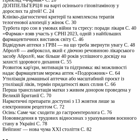
ДОППЕЛЬГЕРЦ® на варті осіннього гіповітамінозу у
дорослих та дітей! С. 24
Клініко-діагностичні критерії та комплексна терапія
телогенової алопеції у жінок С. 30
Турбота про сон в умовах війни та стресу: поради лікаря С. 40
«Фармак» взяв участь у CPHI 2023, одній з найбільших
фармацевтичних виставок світу С. 46
Відвідувач аптеки з ГРВІ — на що треба звернути увагу С. 48
Аброл® — амброксол, який є діючою речовиною лікарського
засобу Аброл®, має більше 40 років успішного досвіду на
захисті здорового дихання С. 55
Розвиток кар'єри, мотивація та підтримка: які можливості
надає фармацевтам мережа аптек «Подорожник» С. 64
Утилізація домашньої аптечки або масштабний проєкт із
утилізації ліків, термін придатності яких сплив С. 66
Перша трансплантація матки з живим донором проведена у
Великій Британії С. 70
Наркотичні препарати доступні з 13 жовтня лише за
електронним рецептом С. 72
Осінь: Саме час сходити до гастроентеролога С. 76
Нововведення в трудових відносинах з урахуванням воєнного
стану в Україні С. 78
Вейпинг — нова чума ХХІ століття С. 82