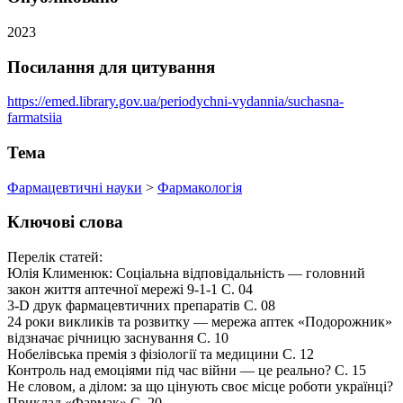
2023
Посилання для цитування
https://emed.library.gov.ua/periodychni-vydannia/suchasna-
farmatsiia
Тема
Фармацевтичні науки
>
Фармакологія
Ключові слова
Перелік статей:
Юлія Клименюк: Соціальна відповідальність — головний
закон життя аптечної мережі 9-1-1 C. 04
3-D друк фармацевтичних препаратів С. 08
24 роки викликів та розвитку — мережа аптек «Подорожник»
відзначає річницю заснування С. 10
Нобелівська премія з фізіології та медицини С. 12
Контроль над емоціями під час війни — це реально? С. 15
Не словом, а ділом: за що цінують своє місце роботи українці?
Приклад «Фармак» С. 20