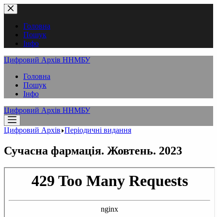
Перейти
до
вмісту
Головна
Пошук
Інфо
Цифровий Архів ННМБУ
Головна
Пошук
Інфо
Цифровий Архів ННМБУ
Цифровий Архів
Періодичні видання
Сучасна фармація. Жовтень. 2023