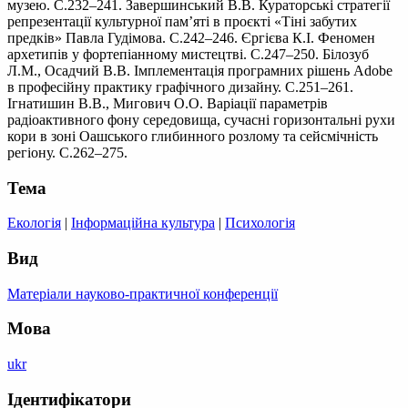
музею. С.232–241. Завершинський В.В. Кураторські стратегії
репрезентації культурної пам’яті в проєкті «Тіні забутих
предків» Павла Гудімова. С.242–246. Єргієва К.І. Феномен
архетипів у фортепіанному мистецтві. С.247–250. Білозуб
Л.М., Осадчий В.В. Імплементація програмних рішень Adobe
в професійну практику графічного дизайну. С.251–261.
Ігнатишин В.В., Мигович О.О. Варіації параметрів
радіоактивного фону середовища, сучасні горизонтальні рухи
кори в зоні Оашського глибинного розлому та сейсмічність
регіону. С.262–275.
Тема
Екологія
|
Інформаційна культура
|
Психологія
Вид
Матеріали науково-практичної конференції
Мова
ukr
Ідентифікатори