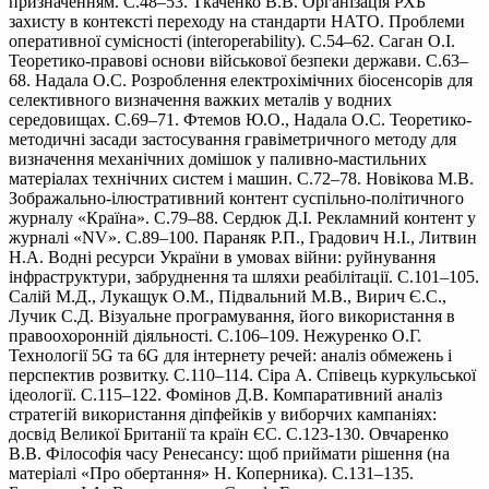
призначенням. С.48–53. Ткаченко В.В. Організація РХБ
захисту в контексті переходу на стандарти НАТО. Проблеми
оперативної сумісності (interoperability). С.54–62. Саган О.І.
Теоретико-правові основи військової безпеки держави. С.63–
68. Надала О.С. Розроблення електрохімічних біосенсорів для
селективного визначення важких металів у водних
середовищах. С.69–71. Фтемов Ю.О., Надала О.С. Теоретико-
методичні засади застосування гравіметричного методу для
визначення механічних домішок у паливно-мастильних
матеріалах технічних систем і машин. С.72–78. Новікова М.В.
Зображально-ілюстративний контент суспільно-політичного
журналу «Країна». С.79–88. Сердюк Д.І. Рекламний контент у
журналі «NV». С.89–100. Параняк Р.П., Градович Н.І., Литвин
Н.А. Водні ресурси України в умовах війни: руйнування
інфраструктури, забруднення та шляхи реабілітації. С.101–105.
Салій М.Д., Лукащук О.М., Підвальний М.В., Вирич Є.С.,
Лучик С.Д. Візуальне програмування, його використання в
правоохоронній діяльності. С.106–109. Нежуренко О.Г.
Технології 5G та 6G для інтернету речей: аналіз обмежень і
перспектив розвитку. С.110–114. Сіра А. Співець куркульської
ідеології. С.115–122. Фомінов Д.В. Компаративний аналіз
стратегій використання діпфейків у виборчих кампаніях:
досвід Великої Британії та країн ЄС. С.123-130. Овчаренко
В.В. Філософія часу Ренесансу: щоб приймати рішення (на
матеріалі «Про обертання» Н. Коперника). С.131–135.