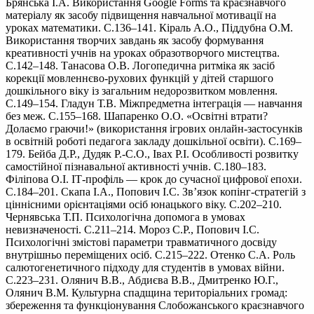
Брянська І.А. Використання Google Forms та краєзнавчого
матеріалу як засобу підвищення навчальної мотивації на
уроках математики. С.136–141. Кіраль А.О., Піддубна О.М.
Використання творчих завдань як засобу формування
креативності учнів на уроках образотворчого мистецтва.
С.142–148. Танасова О.В. Логопедична ритміка як засіб
корекції мовленнєво-рухових функцій у дітей старшого
дошкільного віку із загальним недорозвитком мовлення.
С.149–154. Гладун Т.В. Міжпредметна інтеграція — навчання
без меж. С.155–168. Шапаренко О.О. «Освітні втрати?
Долаємо граючи!» (використання ігрових онлайн-застосунків
в освітній роботі педагога закладу дошкільної освіти). С.169–
179. Бейба Д.Р., Дудяк Р.-С.О., Івах Р.І. Особливості розвитку
самостійної пізнавальної активності учнів. С.180–183.
Філіпова О.І. ІТ-профіль — крок до сучасної цифрової епохи.
С.184–201. Скапа І.А., Попович І.С. Зв’язок копінг-стратегій з
ціннісними орієнтаціями осіб юнацького віку. С.202–210.
Чернявська Т.П. Психологічна допомога в умовах
невизначеності. С.211–214. Мороз С.Р., Попович І.С.
Психологічні змістові параметри травматичного досвіду
внутрішньо переміщених осіб. С.215–222. Отенко С.А. Роль
салютогенетичного підходу для студентів в умовах війни.
С.223–231. Олянич В.В., Абдиєва В.В., Дмитренко Ю.Г.,
Олянич В.М. Культурна спадщина територіальних громад:
збереження та функціонування Слобожанського краєзнавчого