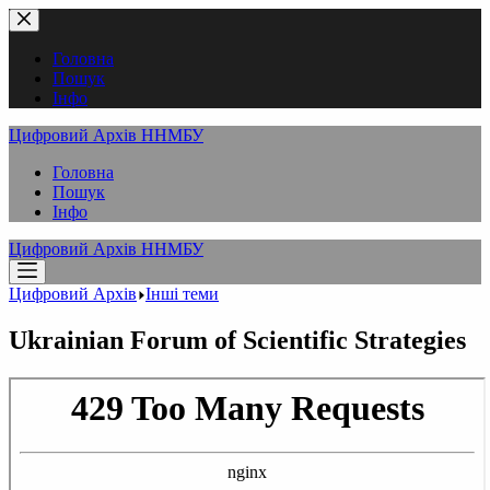
Перейти
до
вмісту
Головна
Пошук
Інфо
Цифровий Архів ННМБУ
Головна
Пошук
Інфо
Цифровий Архів ННМБУ
Цифровий Архів
Інші теми
Ukrainian Forum of Scientific Strategies