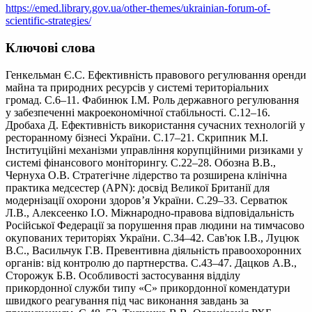
https://emed.library.gov.ua/other-themes/ukrainian-forum-of-
scientific-strategies/
Ключові слова
Генкельман Є.С. Ефективність правового регулювання оренди
майна та природних ресурсів у системі територіальних
громад. С.6–11. Фабинюк І.М. Роль державного регулювання
у забезпеченні макроекономічної стабільності. С.12–16.
Дробаха Д. Ефективність використання сучасних технологій у
ресторанному бізнесі України. С.17–21. Скрипник М.І.
Інституційні механізми управління корупційними ризиками у
системі фінансового моніторингу. С.22–28. Обозна В.В.,
Чернуха О.В. Стратегічне лідерство та розширена клінічна
практика медсестер (APN): досвід Великої Британії для
модернізації охорони здоров’я України. С.29–33. Серватюк
Л.В., Алексеенко І.О. Міжнародно-правова відповідальність
Російської Федерації за порушення прав людини на тимчасово
окупованих територіях України. С.34–42. Сав'юк І.В., Луцюк
В.С., Васильчук Г.В. Превентивна діяльність правоохоронних
органів: від контролю до партнерства. С.43–47. Дацков А.В.,
Сторожук Б.В. Особливості застосування відділу
прикордонної служби типу «С» прикордонної комендатури
швидкого реагування під час виконання завдань за