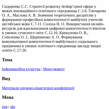
Сидоренко С.С. Стратегії розвитку безбар’єрної сфери у
межах інноваційного освітнього середовища С.3-6. Гончарова
О. А., Маслова А. В. Значення теоретичних дисциплін у
формуванні професійної компетентності майбутніх учителів
англійської мови С.7-11. Солоха Н. О. Використання онлайн-
ресурсів для вдосконалення цифрової компетентності вчителя
в умовах сучасного світу С.12-16. Крикунова О. В.,
Соболенко О. І., Щербаченко А. О. Формування
комунікативної компетентності майбутнього соціального
працівника в умовах освітнього середовища закладу вищої
освіти С.17-26.
Тема
Інформаційна культура
|
Менеджмент
Вид
Матеріали науково-практичної конференції
Мова
eng
|
ukr