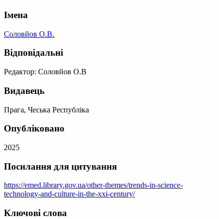
Імена
Соловйов О.В.
Відповідальні
Редактор: Соловйов О.В
Видавець
Прага, Чеська Республіка
Опубліковано
2025
Посилання для цитування
https://emed.library.gov.ua/other-themes/trends-in-science-
technology-and-culture-in-the-xxi-century/
Ключові слова