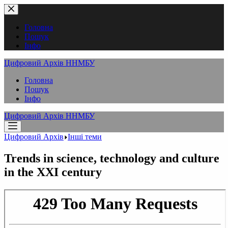
Перейти
до
вмісту
Головна
Пошук
Інфо
Цифровий Архів ННМБУ
Головна
Пошук
Інфо
Цифровий Архів ННМБУ
Цифровий Архів
Інші теми
Trends in science, technology and culture
in the XXI century