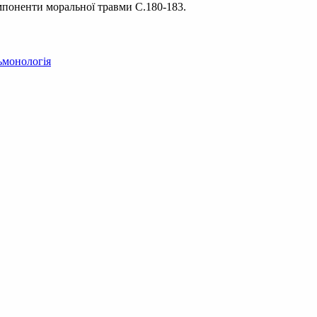
омпоненти моральної травми С.180-183.
ьмонологія