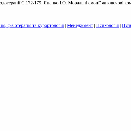
одотерапії С.172-179. Яценко І.О. Моральні емоції як ключові к
ія, фізіотерапія та курортологія
|
Менеджмент
|
Психологія
|
Пул