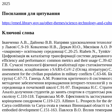
2025
Посилання для цитування
https://emed.library.gov.ua/other-themes/science-technology-and-cultur
Ключові слова
Іванченко А.В., Дайнеко В.В. Напрями удосконалення технології 
у Львові С.9-19. Коваленко Н.В., Деркач Ю.О., Мясніков А.О. Р
«хмарному» освітньому середовищі С.20-25. Riabets N., Tymkiv I. Bu
Цифровізація як каталізатор трансформації системи державного у
efficiency and performance: common metrics and their usage С.39-42.
Г.В. Сучасні технології фізичної реабілітації при статокінети
пневмонією, асоційованою з SARS-CoV-2 (Огляд літератури) С.51
assessment for the civilian population in military conflicts С.6
група) С.67-73. Ганець А.М. Розвиток критичного й системного
методичне забезпечення впровадження інтернет-технологій у п
середовища в початковій школі С.91-97. Покришка Н.С. Стратег
Аналіз долучення студентів до занять спортом в студентські р
сколіозу С.110-118. Тарнавська М.Ф. Ефективність застосування
корінцевим синдромом С.119-123. Alfimov L. Prospects for the de
Carya cordiformis та Carya ovata в умовах Вінницької області та Ум
embodied development С.151-163. Павлєєв В.О. Вплив темпера