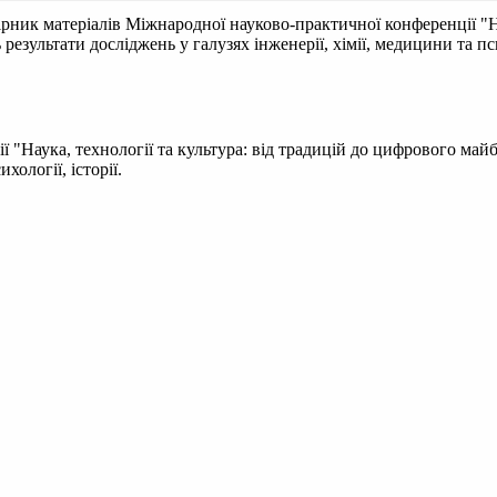
ірник матеріалів Міжнародної науково-практичної конференції "На
результати досліджень у галузях інженерії, хімії, медицини та псих
"Наука, технології та культура: від традицій до цифрового майбу
хології, історії.