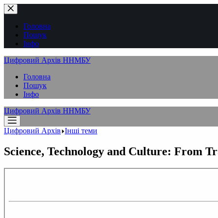
Перейти
до
вмісту
Головна
Пошук
Інфо
Цифровий Архів ННМБУ
Головна
Пошук
Інфо
Цифровий Архів ННМБУ
Цифровий Архів
Інші теми
Science, Technology and Culture: From Tra