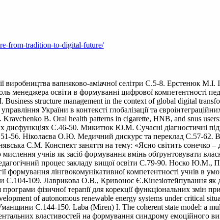
e-from-tradition-to-digital-future/
виробництва вапняково-аміачної селітри С.5-8. Ерстенюк М.І. Іст
оль менеджера освіти в формуванні цифрової компетентності педа
siness structure management in the context of global digital transfo
правління України в контексті глобалізації та євроінтеграційних
 Kravchenko B. Oral health patterns in cigarette, HNB, and snus user
чних дисфункціях С.46-50. Микитюк Ю.М. Сучасні діагностичні під
-56. Ніколаєва О.Ю. Медичний дискурс та переклад С.57-62. Bila
3-66. Бінявська С.М. Конспект заняття на тему: «Ясно світить сонеч
 мислення учнів як засіб формування вмінь обґрунтовувати влас
едагогічний процес закладу вищої освіти С.79-90. Носко Ю.М., 
ії формування лінгвокомунікативної компетентності учнів в умо
оки С.104-109. Лаврикова О.В., Кривонос Є.Кінезіотейпування як
 програми фізичної терапії для корекції функціональних змін при
velopment of autonomous renewable energy systems under critical s
анщини С.144-150. Laba (Miren) І. The coherent state model: a multi
ментальних властивостей на формування синдрому емоційного в