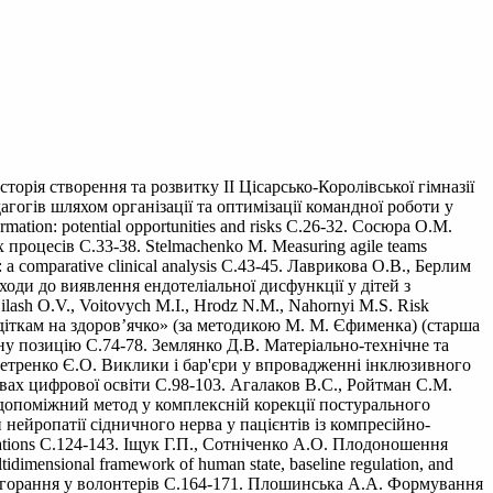
орія створення та розвитку II Цісарсько-Королівської гімназії
гогів шляхом організації та оптимізації командної роботи у
rmation: potential opportunities and risks С.26-32. Сосюра О.М.
 процесів С.33-38. Stelmachenko M. Measuring agile teams
s: a comparative clinical analysis С.43-45. Лаврикова О.В., Берлим
ходи до виявлення ендотеліальної дисфункції у дітей з
sh O.V., Voitovych M.I., Hrodz N.M., Nahornyi M.S. Risk
ко – діткам на здоров’ячко» (за методикою М. М. Єфименка) (старша
ну позицію С.74-78. Землянко Д.В. Матеріально-технічне та
Петренко Є.О. Виклики і бар'єри у впровадженні інклюзивного
вах цифрової освіти С.98-103. Агалаков В.С., Ройтман С.М.
 допоміжний метод у комплексній корекції постурального
 нейропатії сідничного нерва у пацієнтів із компресійно-
ituations С.124-143. Іщук Г.П., Сотніченко А.О. Плодоношення
dimensional framework of human state, baseline regulation, and
игорання у волонтерів С.164-171. Плошинська А.А. Формування