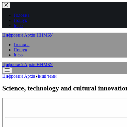
Перейти
до
вмісту
Головна
Пошук
Інфо
Цифровий Архів ННМБУ
Головна
Пошук
Інфо
Цифровий Архів ННМБУ
Цифровий Архів
Інші теми
Science, technology and cultural innovatio