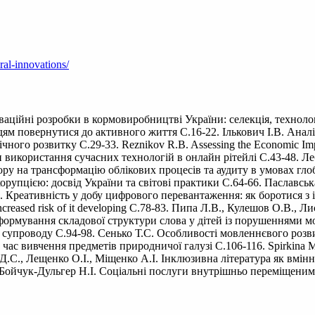
ral-innovations/
аційні розробки в кормовиробництві України: селекція, технолог
дям повернутися до активного життя С.16-22. Ількович І.В. Анал
чного розвитку С.29-33. Reznikov R.B. Assessing the Economic Impa
ти використання сучасних технологій в онлайн рітейлі С.43-48. 
ру на трансформацію облікових процесів та аудиту в умовах глобал
орупцією: досвід України та світові практики С.64-66. Паславс
.О. Креативність у добу цифрового перевантаження: як боротися з
an increased risk of it developing С.78-83. Пипа Л.В., Кулешов О.В.
з формування складової структури слова у дітей із порушеннями 
о супроводу С.94-98. Сенько Т.С. Особливості мовленнєвого розв
ас вивчення предметів природничої галузі С.106-116. Spirkina M., K
ко Д.С., Лещенко О.І., Міщенко А.I. Інклюзивна література як вм
. Бойчук-Дульгер Н.I. Соціальні послуги внутрішньо переміщеним