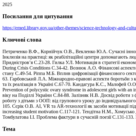
2025
Посилання для цитування
https://emed.library.gov.ua/other-themes/science-technology-and-cultu
Ключові слова
Петриченко В.Ф., Корнійчук О.В., Векленко Ю.А. Сучасні іннов
Інклюзія на практиці: як реабілітаційні центри допомагають лю
Придністров’я С.23-28. Гилка У.Л. Мотивація в стратегії економі
During Crisis Conditions С.34-42. Вознюк А.О. Фінансові аспек
стану С.49-54. Ріппа М.Б. Вплив цифровізації фінансового секто
63. Гарбовський Л.А. Міжнародно-правові аспекти боротьби з к
та їх реалізація в Україні С.67-70. Кандагура К.С., Малофей О
Prevention of polycystic ovary syndrome in adolescent girls with 
віку на Поділлі України С.84-88. Залізняк Н.В. Досвід роботи 
роботу з дітьми з ООП: від групового уроку до індивідуальног
105. Сєрік О.В. AI, VR та AR-технології як засоби мотивації під ч
increasing student motivation С.117-121. Тендітна Н.М., Хомусь
Томбулатова І.І. Проблема фактури в сучасній поезії С.131-133
Тема