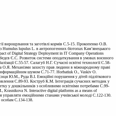
ії вирощування та заготівлі кормів С.5-15. Прокопенко О.В.
із Humulus lupulus L. в антропогенних біотопах Кам’янецького
ct of Digital Strategy Deployment in IT Company Operations
Лебедєв Є.С. Розвиток системи оподаткування в умовах воєнного
ізації С.55-57. Салагуб Н.Г. Сучасні освітні технології С.58-
ька О.Я. Механізми захисту прав людини в міжнародному праві
 інформаційним шумом С.71-77. Horbatiuk O., Vaskiv O.
, Лисиця Ю.М., Руда В.І. Емоційні порушення у дітей підліткового
мовлення С.89-93. Коструб К.М. Інтеграція сучасних методик у
итку у дошкільників з особливими освітніми потребами С.99-
rasnikova N. Interactive digital platforms as a means of
іння управляти емоційними станами учнівської молоді С.122-130.
 особам С.134-138.