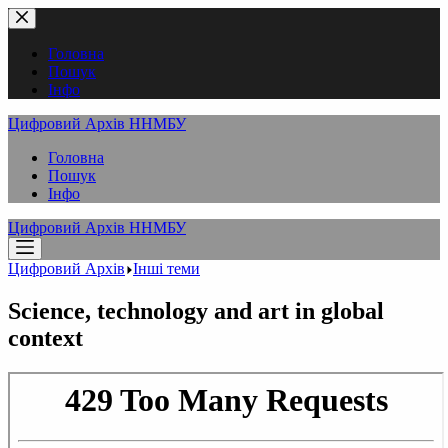
Перейти
до
вмісту
Головна
Пошук
Інфо
Цифровий Архів ННМБУ
Головна
Пошук
Інфо
Цифровий Архів ННМБУ
Цифровий Архів
Інші теми
Science, technology and art in global
context