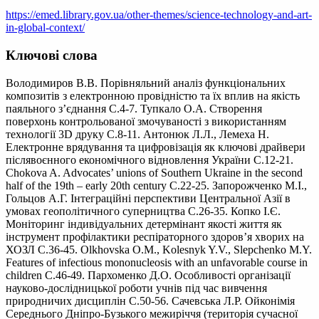
https://emed.library.gov.ua/other-themes/science-technology-and-art-
in-global-context/
Ключові слова
Володимиров В.В. Порівняльний аналіз функціональних
композитів з електронною провідністю та їх вплив на якість
паяльного з’єднання С.4-7. Тупкало О.А. Створення
поверхонь контрольованої змочуваності з використанням
технології 3D друку С.8-11. Антонюк Л.Л., Лемеха Н.
Електронне врядування та цифровізація як ключові драйвери
післявоєнного економічного відновлення України С.12-21.
Chokova A. Advocates’ unions of Southern Ukraine in the second
half of the 19th – early 20th century С.22-25. Запорожченко М.І.,
Гольцов А.Г. Інтеграційні перспективи Центральної Азії в
умовах геополітичного суперництва С.26-35. Копко І.Є.
Моніторинг індивідуальних детермінант якості життя як
інструмент профілактики респіраторного здоров’я хворих на
ХОЗЛ С.36-45. Olkhovska O.M., Kolesnyk Y.V., Slepchenko M.Y.
Features of infectious mononucleosis with an unfavorable course in
children С.46-49. Пархоменко Д.О. Особливості організації
науково-дослідницької роботи учнів під час вивчення
природничих дисциплін С.50-56. Сачевська Л.Р. Ойконімія
Середнього Дніпро-Бузького межиріччя (територія сучасної