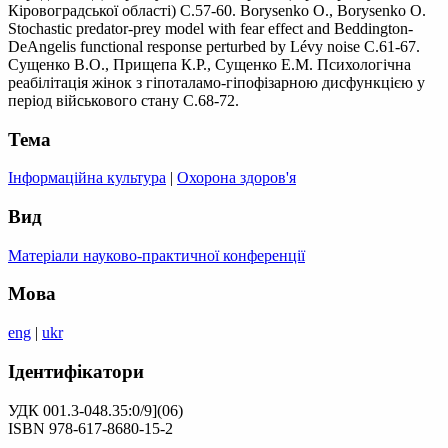
Кіровоградської області) С.57-60. Borysenko O., Borysenko O.
Stochastic predator-prey model with fear effect and Beddington-
DeAngelis functional response perturbed by Lévy noise С.61-67.
Сущенко В.О., Прищепа К.Р., Сущенко Е.М. Психологічна
реабілітація жінок з гіпоталамо-гіпофізарною дисфункцією у
період військового стану С.68-72.
Тема
Інформаційна культура
|
Охорона здоров'я
Вид
Матеріали науково-практичної конференції
Мова
eng
|
ukr
Ідентифікатори
УДК 001.3-048.35:0/9](06)
ISBN 978-617-8680-15-2