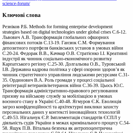
science-forum/
Ключові слова
Резніков Р.Б. Methods for forming enterprise development
strategies based on digital technologies under global crises С.6-12.
Львович А.В. Трансформація глобальних офшорних
фінансових потоків С.13-19. Ганзюк С.М. Формування
депозитного портфеля банківських установ в умовах війни
С.20-24. Федорак В.В., Качмар О.В. Стратієнко І.І. Креативні
індустрії як чинник соціально-економічного розвитку
Карпатського регіону С.25-30. Долгальова О.В., Туровський
І.В. Державна кадрова політика у сфері охорони здоров’я як
чинник стратегічного управління людськими ресурсами С.31-
35. Ординович В.А. Роль громади у процесі соціальної
реінтеграції ветеранів/ветеранок війни С.36-39. Цьось Ю.С.
Трансформація адміністративно-правового регулювання
призову на військову службу за мобілізацією в умовах
воєнного стану в Україні С.40-48. Ягмуров Є.К. Еволюція
загроз конфіденційності та архітектурні виклики захисту
персональних даних у контексті інноваційних технологій
С.49-53. Нігальчук Є.Р. Імплементація стандартів ЄСПЛ у
діяльність судів України в межах кримінального процесу С.54-
58. Ящук П.В. Вітальна безпека як антропоцентрична