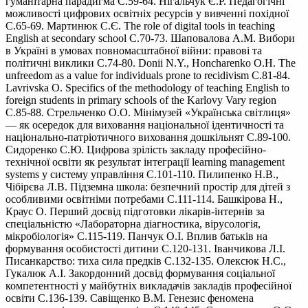
гуманітарна парадигма С.59-64. Нігальчук Є.Р. Педагогічні
можливості цифрових освітніх ресурсів у вивченні похідної
С.65-69. Мартинюк С.Є. The role of digital tools in teaching
English at secondary school С.70-73. Шаповалова А.М. Вибори
в Україні в умовах повномасштабної війни: правові та
політичні виклики С.74-80. Donii N.Y., Honcharenko O.H. The
unfreedom as a value for individuals prone to recidivism С.81-84.
Lavrivska O. Specifics of the methodology of teaching English to
foreign students in primary schools of the Karlovy Vary region
С.85-88. Стрельченко О.О. Мінімузей «Українська світлиця»
— як осередок для виховання національної ідентичності та
національно-патріотичного виховання дошкільнят С.89-100.
Сидоренко С.Ю. Цифрова зрілість закладу професійно-
технічної освіти як результат інтеграції learning management
systems у систему управління С.101-110. Пилипенко Н.В.,
Чібірєва Л.В. Підземна школа: безпечний простір для дітей з
особливими освітніми потребами С.111-114. Башкірова Н.,
Краус О. Перший досвід підготовки лікарів-інтернів за
спеціальністю «Лабораторна діагностика, вірусологія,
мікробіологія» С.115-119. Панчук О.І. Вплив батьків на
формування особистості дитини С.120-131. Іванчикова Л.І.
Писанкарство: тиха сила предків С.132-135. Олексюк Н.С.,
Гукалюк А.І. Закордонний досвід формування соціальної
компетентності у майбутніх викладачів закладів професійної
освіти С.136-139. Савіщенко В.М. Генезис феномена