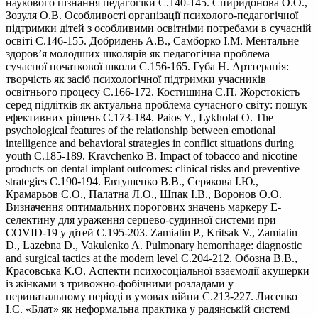
наукового пізнання педагогіки С.140-145. Спиридонова О.О.,
Зозуля О.В. Особливості організації психолого-педагогічної
підтримки дітей з особливими освітніми потребами в сучасній
освіті С.146-155. Добридень А.В., Самборко І.М. Ментальне
здоров’я молодших школярів як педагогічна проблема
сучасної початкової школи С.156-165. Губа Н. Арттерапія:
творчість як засіб психологічної підтримки учасників
освітнього процесу С.166-172. Костишина С.П. Жорстокість
серед підлітків як актуальна проблема сучасного світу: пошук
ефективних рішень С.173-184. Paios Y., Lykholat O. The
psychological features of the relationship between emotional
intelligence and behavioral strategies in conflict situations during
youth С.185-189. Kravchenko B. Impact of tobacco and nicotine
products on dental implant outcomes: clinical risks and preventive
strategies С.190-194. Евтушенко В.В., Серякова І.Ю.,
Крамарьов С.О., Палатна Л.О., Шпак І.В., Воронов О.О.
Визначення оптимальних порогових значень маркеру Е-
селектину для ураження серцево-судинної системи при
COVID-19 у дітей С.195-203. Zamiatin P., Kritsak V., Zamiatin
D., Lazebna D., Vakulenko A. Pulmonary hemorrhage: diagnostic
and surgical tactics at the modern level С.204-212. Обозна В.В.,
Красовська К.О. Аспекти психосоціальної взаємодії акушерки
із жінками з тривожно-фобічними розладами у
перинатальному періоді в умовах війни С.213-227. Лисенко
І.С. «Блат» як неформальна практика у радянській системі