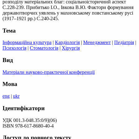
розподілу матеріальних благ: соціальноісторичний аспект
С.228-239. Прибитько І.О., Івкова В.Ю. Фактори формування
державотворчих уявлень у махновському повстанському русі
(1917–1921 рр.) С.240-245.
Тема
Інформаційна культура
|
Кардіологія
|
Менеджмент
|
Педіатрія
|
Психологія
|
Стоматологія
|
Хірургія
Вид
Матеріали науково-практичної конференції
Мова
eng
|
ukr
Ідентифікатори
УДК 001.3-048.35:0/9](06)
ISBN 978-617-8680-40-4
Доступ до повного тексту