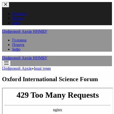
Перейти
до
вмісту
Головна
Пошук
Інфо
Цифровий Архів ННМБУ
Головна
Пошук
Інфо
Цифровий Архів ННМБУ
Цифровий Архів
Інші теми
Oxford International Science Forum