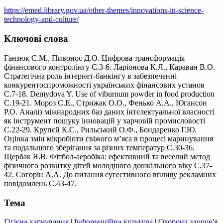
https://emed.library.gov.ua/other-themes/innovations-in-science-
technology-and-culture/
Ключові слова
Ганзюк С.М., Пивонос Д.О. Цифрова трансформація
фінансового контролінгу С.3-6. Ларіонова К.Л., Караван В.О.
Стратегічна роль інтернет-банкінгу в забезпеченні
конкурентоспроможності українських фінансових установ
С.7-18. Demydova Y. Use of viburnum powder in food production
С.19-21. Мороз С.Е., Стрижак О.О., Фенько А.А., Югансон
Р.О. Аналіз міжнародних баз даних інтелектуальної власності
як інструмент пошуку інновацій у харчовій промисловості
С.22-29. Крупєй К.С., Рильський О.Ф., Бондаренко Г.Ю.
Оцінка змін мікробіоти свіжого м’яса в процесі маринування
та подальшого зберігання за різних температур С.30-36.
Щербак Я.В. Фітбол-аеробіка: ефективний та веселий метод
фізичного розвитку дітей молодшого дошкільного віку С.37-
42. Согорін А.А. До питання сугестивного впливу рекламних
повідомлень С.43-47.
Тема
Гігієна харчування
|
Інформаційна культура
|
Охорона здоров'я