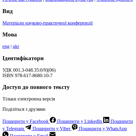
Вид
Матеріали науково-практичної конференції
Мова
eng
|
ukr
Ідентифікатори
УДК 001.3-048.35:0/9](06)
ISBN 978-617-8680-10-7
Доступ до повного тексту
Тільки електронна версія
Поділіться з друзями
Поширити у Facebook
Поширити у LinkedIn
Поширити
у Telegram
Поширити у Viber
Поширити у WhatsApp
Поширити у Email