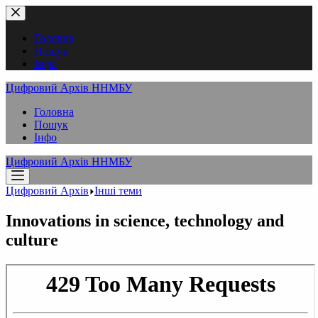
Перейти
до
вмісту
Головна
Пошук
Інфо
Цифровий Архів ННМБУ
Головна
Пошук
Інфо
Цифровий Архів ННМБУ
Цифровий Архів
Інші теми
Innovations in science, technology and
culture