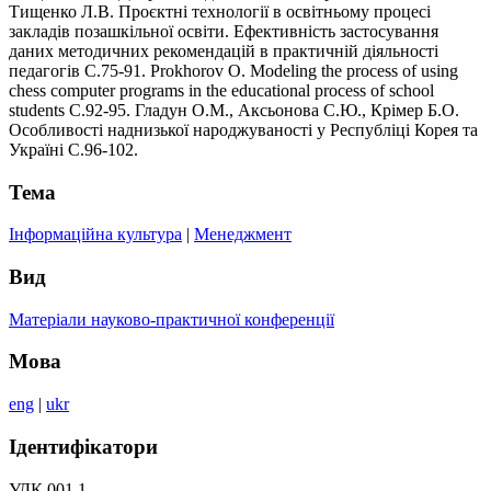
Тищенко Л.В. Проєктні технології в освітньому процесі
закладів позашкільної освіти. Ефективність застосування
даних методичних рекомендацій в практичній діяльності
педагогів С.75-91. Prokhorov O. Modeling the process of using
chess computer programs in the educational process of school
students С.92-95. Гладун О.М., Аксьонова С.Ю., Крімер Б.О.
Особливості наднизької народжуваності у Республіці Корея та
Україні С.96-102.
Тема
Інформаційна культура
|
Менеджмент
Вид
Матеріали науково-практичної конференції
Мова
eng
|
ukr
Ідентифікатори
УДК 001.1