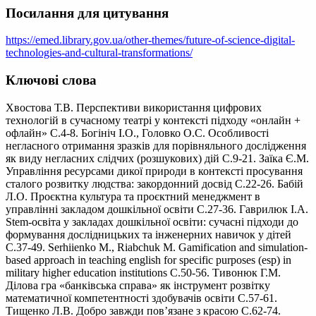
Посилання для цитування
https://emed.library.gov.ua/other-themes/future-of-science-digital-
technologies-and-cultural-transformations/
Ключові слова
Хвостова Т.В. Перспективи використання цифрових
технологій в сучасному театрі у контексті підходу «онлайн +
офлайн» С.4-8. Богініч І.О., Головко О.С. Особливості
негласного отримання зразків для порівняльного дослідження
як виду негласних слідчих (розшукових) дій С.9-21. Заїка Є.М.
Управління ресурсами дикої природи в контексті просування
сталого розвитку людства: закордонний досвід С.22-26. Бабій
Л.О. Проєктна культура та проєктний менеджмент в
управлінні закладом дошкільної освіти С.27-36. Гаврилюк І.А.
Stem-oсвітa у закладах дошкільної освіти: сучасні підходи до
формування дослідницьких та інженерних навичок у дітей
С.37-49. Serhiienko M., Riabchuk M. Gamification and simulation-
based approach in teaching english for specific purposes (esp) in
military higher education institutions С.50-56. Тивонюк Г.М.
Ділова гра «банківська справа» як інструмент розвітку
математичної компетентності здобувачів освіти С.57-61.
Тищенко Л.В. Добро завжди пов’язане з красою С.62-74.