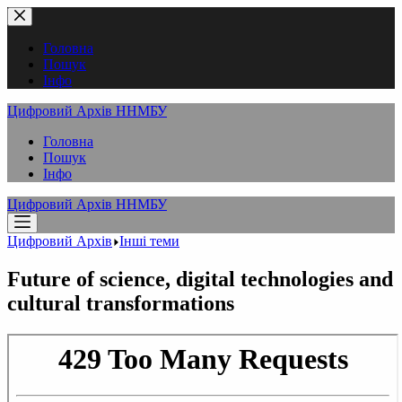
Перейти
до
вмісту
Головна
Пошук
Інфо
Цифровий Архів ННМБУ
Головна
Пошук
Інфо
Цифровий Архів ННМБУ
Цифровий Архів
Інші теми
Future of science, digital technologies and
cultural transformations