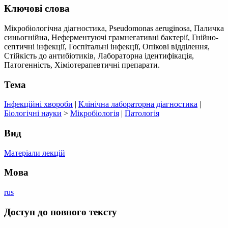
Ключові слова
Мікробіологічна діагностика, Pseudomonas aeruginosa, Паличка
синьогнійна, Неферментуючі грамнегативні бактерії, Гнійно-
септичні інфекції, Госпітальні інфекції, Опікові відділення,
Стійкість до антибіотиків, Лабораторна ідентифікація,
Патогенність, Хіміотерапевтичні препарати.
Тема
Інфекційні хвороби
|
Клінічна лабораторна діагностика
|
Біологічні науки
>
Мікробіологія
|
Патологія
Вид
Матеріали лекцій
Мова
rus
Доступ до повного тексту