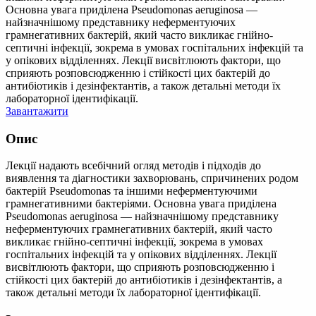
Основна увага приділена Pseudomonas aeruginosa —
найзначнішому представнику неферментуючих
грамнегативних бактерій, який часто викликає гнійно-
септичні інфекції, зокрема в умовах госпітальних інфекцій та
у опікових відділеннях. Лекції висвітлюють фактори, що
сприяють розповсюдженню і стійкості цих бактерій до
антибіотиків і дезінфектантів, а також детальні методи їх
лабораторної ідентифікації.
Завантажити
Опис
Лекції надають всебічний огляд методів і підходів до
виявлення та діагностики захворювань, спричинених родом
бактерій Pseudomonas та іншими неферментуючими
грамнегативними бактеріями. Основна увага приділена
Pseudomonas aeruginosa — найзначнішому представнику
неферментуючих грамнегативних бактерій, який часто
викликає гнійно-септичні інфекції, зокрема в умовах
госпітальних інфекцій та у опікових відділеннях. Лекції
висвітлюють фактори, що сприяють розповсюдженню і
стійкості цих бактерій до антибіотиків і дезінфектантів, а
також детальні методи їх лабораторної ідентифікації.