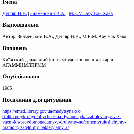
Імена
Дегтяр Н.В.
|
Знаменский В.А.
|
М.Е.М. Абу Ель Хава
Відповідальні
Автор: Знаменский В.А., Дегтяр Н.В., М.Е.М. Абу Ель Хава
Видавець
Київський державний інститут удосконалення лікарів
АГАММНМЛПРММ
Опубліковано
1985
Посилання для цитування
https://emed.library.gov.ua/medytsyna-xx-
stolittia/mykrobyolohycheskaia-dyahnostyka-zabolevanyy-v-z-
vaem-kh-psevdomonadamy-y-druhymy-nefermentyruiushchymy-
hramotrytsateln-my-bakteryiamy-2/