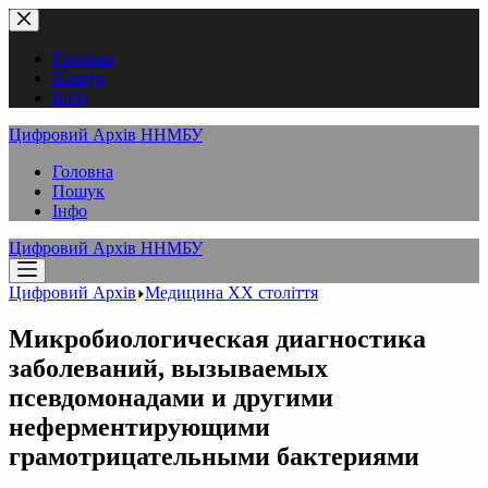
Перейти
до
вмісту
Головна
Пошук
Інфо
Цифровий Архів ННМБУ
Головна
Пошук
Інфо
Цифровий Архів ННМБУ
Цифровий Архів
Медицина XX століття
Микробиологическая диагностика
заболеваний, вызываемых
псевдомонадами и другими
неферментирующими
грамотрицательными бактериями