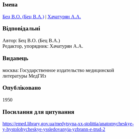
Імена
Бец В.О. (Бец В.А.)
|
Хачатурян А.А.
Відповідальні
Автор: Бец В.О. (Бец В.А.)
Редактор, упорядник: Хачатурян А.А.
Видавець
москва: Государственное издательство медицинской
литературы МедГИз
Опубліковано
1950
Посилання для цитування
https://emed.library.gov.ua/medytsyna-xx-stolittia/anatomycheskye-
y-hystolohycheskye-yssledovanyia-yzbrann-e-trud-2