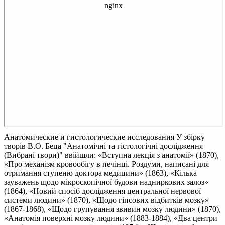
Анатомические и гистологические исследования
У збірку
творів В.О. Беца "Анатомічні та гістологічні дослідження
(Вибрані твори)" ввійшли: «Вступна лекція з анатомії» (1870),
«Про механізм кровообігу в печінці. Роздуми, написані для
отримання ступеню доктора медицини» (1863), «Кілька
зауважень щодо мікроскопічної будови надниркових залоз»
(1864), «Новий спосіб дослідження центральної нервової
системи людини» (1870), «Щодо гіпсових відбитків мозку»
(1867-1868), «Щодо групування звивин мозку людини» (1870),
«Анатомія поверхні мозку людини» (1883-1884), «Два центри