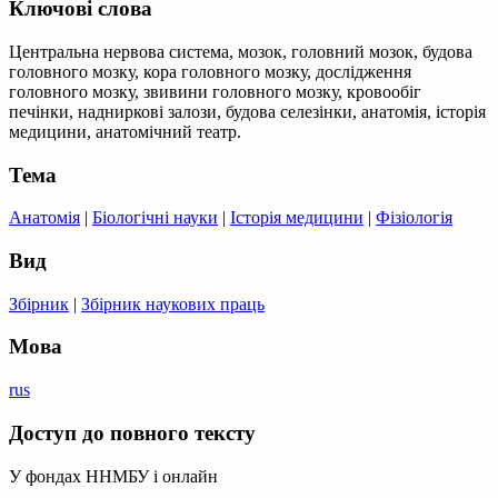
Ключові слова
Центральна нервова система, мозок, головний мозок, будова
головного мозку, кора головного мозку, дослідження
головного мозку, звивини головного мозку, кровообіг
печінки, надниркові залози, будова селезінки, анатомія, історія
медицини, анатомічний театр.
Тема
Анатомія
|
Біологічні науки
|
Історія медицини
|
Фізіологія
Вид
Збірник
|
Збірник наукових праць
Мова
rus
Доступ до повного тексту
У фондах ННМБУ і онлайн