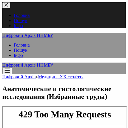
Перейти
до
вмісту
Головна
Пошук
Інфо
Цифровий Архів ННМБУ
Головна
Пошук
Інфо
Цифровий Архів ННМБУ
Цифровий Архів
Медицина XX століття
Анатомические и гистологические
исследования (Избранные труды)