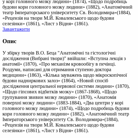
у корі головного мозку людини» (1874), «Щодо подробиць
будови кори головного мозку людини» (1882), «Анатомічний
театр Імператорського університету Св. Володимира»(1884),
«Рецензія на твори М.Й. Ковалевського щодо будови
селезінки» (1861), «Лист з Відня» (1861).
Завантажити
Опис
У збірку творів В.О. Беца "Анатомічні та гістологічні
дослідження (Вибрані твори)" ввійшли: «Вступна лекція з
анатомії» (1870), «Про механізм кровообігу в печінці.
Роздуми, написані для отримання ступеню доктора
медицини» (1863), «Кілька зауважень щодо мікроскопічної
будови надниркових залоз» (1864), «Новий спосіб
дослідження центральної нервової системи людини» (1870),
«Щодо гіпсових відбитків мозку» (1867-1868), «Щодо
групування звивин мозку людини» (1870), «Анатомія
поверхні мозку людини» (1883-1884), «Два центри у корі
головного мозку людини» (1874), «Щодо подробиць будови
кори головного мозку людини» (1882), «Анатомічний театр
Імператорського університету Св. Володимира»(1884),
«Рецензія на твори М.Й. Ковалевського щодо будови
селезінки» (1861), «Лист з Відня» (1861).