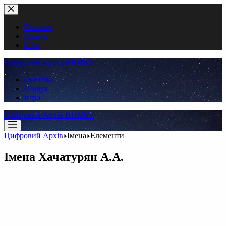
Перейти
до
вмісту
Головна
Пошук
Інфо
Цифровий Архів ННМБУ
Головна
Пошук
Інфо
Цифровий Архів ННМБУ
Цифровий Архів
Імена
Елементи
Імена
Хачатурян А.А.