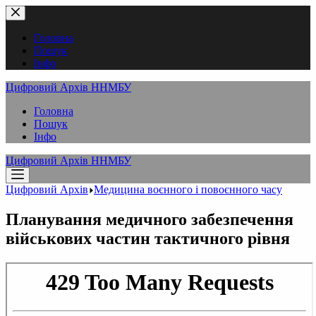
Перейти
до
вмісту
Головна
Пошук
Інфо
Цифровий Архів ННМБУ
Головна
Пошук
Інфо
Цифровий Архів ННМБУ
Цифровий Архів
Медицина воєнного і повоєнного часу
Планування медичного забезпечення
військових частин тактичного рівня