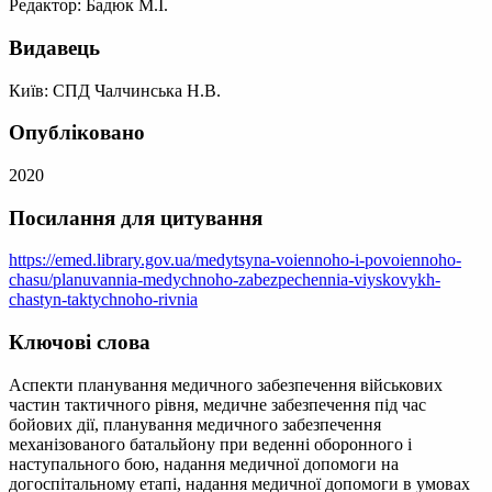
Редактор: Бадюк М.І.
Видавець
Київ: СПД Чалчинська Н.В.
Опубліковано
2020
Посилання для цитування
https://emed.library.gov.ua/medytsyna-voiennoho-i-povoiennoho-
chasu/planuvannia-medychnoho-zabezpechennia-viyskovykh-
chastyn-taktychnoho-rivnia
Ключові слова
Аспекти планування медичного забезпечення військових
частин тактичного рівня, медичне забезпечення під час
бойових дії, планування медичного забезпечення
механізованого батальйону при веденні оборонного і
наступального бою, надання медичної допомоги на
догоспітальному етапі, надання медичної допомоги в умовах