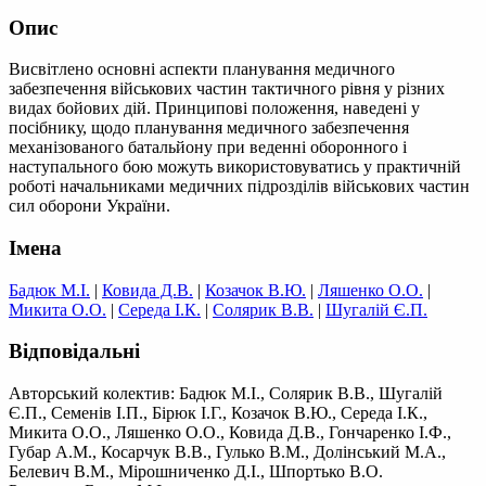
Опис
Висвітлено основні аспекти планування медичного
забезпечення військових частин тактичного рівня у різних
видах бойових дій. Принципові положення, наведені у
посібнику, щодо планування медичного забезпечення
механізованого батальйону при веденні оборонного і
наступального бою можуть використовуватись у практичній
роботі начальниками медичних підрозділів військових частин
сил оборони України.
Імена
Бадюк М.І.
|
Ковида Д.В.
|
Козачок В.Ю.
|
Ляшенко О.О.
|
Микита О.О.
|
Середа І.К.
|
Солярик В.В.
|
Шугалій Є.П.
Відповідальні
Авторський колектив: Бадюк М.І., Солярик В.В., Шугалій
Є.П., Семенів І.П., Бірюк І.Г., Козачок В.Ю., Середа І.К.,
Микита О.О., Ляшенко О.О., Ковида Д.В., Гончаренко І.Ф.,
Губар А.М., Косарчук В.В., Гулько В.М., Долінський М.А.,
Белевич В.М., Мірошниченко Д.І., Шпортько В.О.