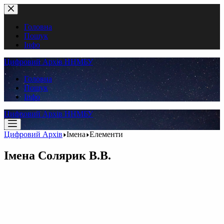
Перейти
до
вмісту
Головна
Пошук
Інфо
Цифровий Архів ННМБУ
Головна
Пошук
Інфо
Цифровий Архів ННМБУ
Цифровий Архів
Імена
Елементи
Імена
Солярик В.В.