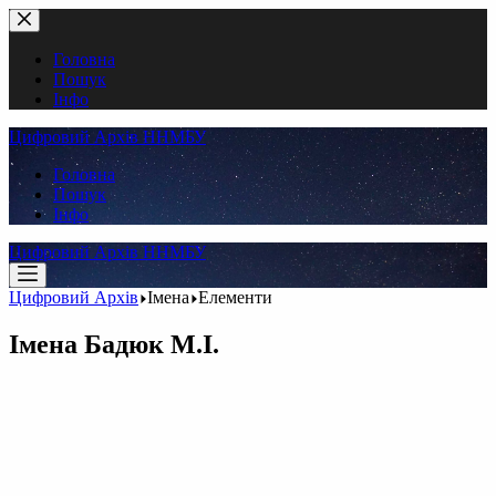
Перейти
до
вмісту
Головна
Пошук
Інфо
Цифровий Архів ННМБУ
Головна
Пошук
Інфо
Цифровий Архів ННМБУ
Цифровий Архів
Імена
Елементи
Імена
Бадюк М.І.