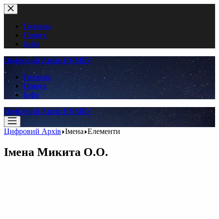
Перейти
до
вмісту
Головна
Пошук
Інфо
Цифровий Архів ННМБУ
Головна
Пошук
Інфо
Цифровий Архів ННМБУ
Цифровий Архів
Імена
Елементи
Імена
Микита О.О.