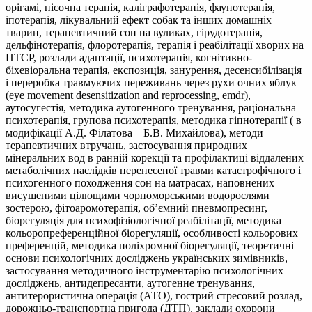
орігамі, пісочна терапія, каліграфотерапія, фаунотерапія,
іпотерапія, лікувальний ефект собак та інших домашніх
тварин, терапевтичний сон на вуликах, гірудотерапія,
дельфінотерапія, флоротерапія, терапія і реабілітації хворих на
ПТСР, розлади адаптації, психотерапія, когнітивно-
біхевіоральна терапія, експозиція, занурення, десенсибілізація
і переробка травмуючих переживань через рухи очних яблук
(eye movement desensitization and reprocessing, emdr),
аутосугестія, методика аутогенного тренування, раціональна
психотерапія, групова психотерапія, методика гіпнотерапії ( в
модифікації А.Д. Філатова – Б.В. Михайлова), методи
терапевтичних втручань, застосування природних
мінеральних вод в ранній корекції та профілактиці віддалених
метаболічних наслідків перенесеної травми катастрофічного і
психогенного походження сон на матрасах, наповнених
висушеними цілющими чорноморськими водорослями
зостерою, фітоаромотерапія, об’ємний пневмопресинг,
біорегуляція для психофізіологічної реабілітації, методика
кольоропреференційної біорегуляції, особливості кольорових
преференцій, методика поліхромної біорегуляції, теоретичні
основи психологічних досліджень українських зимівників,
застосування методичного інструментарію психологічних
досліджень, антидепресанти, аутогенне тренування,
антитерористична операція (АТО), гострий стресовий розлад,
дорожньо-транспортна пригода (ДТП), заклади охорони