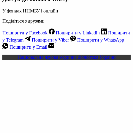
У фондах ННМБУ і онлайн
Поділіться з друзями
Поширити у Facebook
Поширити у LinkedIn
Поширити
у Telegram
Поширити у Viber
Поширити у WhatsApp
Поширити у Email
Національна науова медична бібліотека України