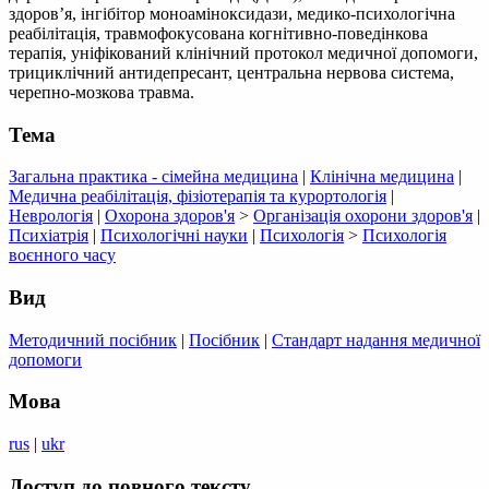
здоров’я, інгібітор моноаміноксидази, медико-психологічна
реабілітація, травмофокусована когнітивно-поведінкова
терапія, уніфікований клінічний протокол медичної допомоги,
трициклічний антидепресант, центральна нервова система,
черепно-мозкова травма.
Тема
Загальна практика - сімейна медицина
|
Клінічна медицина
|
Медична реабілітація, фізіотерапія та курортологія
|
Неврологія
|
Охорона здоров'я
>
Організація охорони здоров'я
|
Психіатрія
|
Психологічні науки
|
Психологія
>
Психологія
воєнного часу
Вид
Методичний посібник
|
Посібник
|
Стандарт надання медичної
допомоги
Мова
rus
|
ukr
Доступ до повного тексту