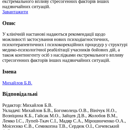
екстремального впливу стресогенних факторів інших
надзвичайних ситуацій.
Завантажити
Опис
У клінічній настанові надаються рекомендації щодо
можливості застосування нових психодіагностичних,
психотерапевтичних і психокорекційних процедур у структурі
медико-психологічної реабілітації учасників бойових дій, а
також контингенту осіб з наслідками екстремального впливу
стресогенних факторів інших надзвичайних ситуацій.
Імена
Михайлов Б.В.
Відповідальні
Редактор: Михайлов Б.В.
Укладачі: Михайлов Б.В., Богомолець О.В., Вінічук Н.О.,
Возніцина К.Б., Гайсак М.О., Зайцев Д.В., Жолобов В.М.,
Лемко І.С., Лупей-Ткач С.І., Мадяр С.А., Мірошниченко О.А.,
Моісеєнко Є.В., Семикопна Т.В., Сердюк О.І., Сичевський