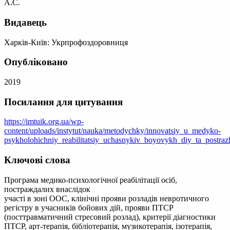
А.С.
Видавець
Харків-Київ: Укрпрофоздоровниця
Опубліковано
2019
Посилання для цитування
https://imtuik.org.ua/wp-
content/uploads/instytut/nauka/metodychky/innovatsiy_u_medyko-
psykholohichniy_reabilitatsiy_uchasnykiv_boyovykh_diy_ta_postra
Ключові слова
Програма медико-психологічної реабілітації осіб,
постраждалих внаслідок
участі в зоні ООС, клінічні прояви розладів невротичного
регістру в учасників бойових дій, прояви ПТСР
(посттравматичний стресовий розлад), критерії діагностики
ПТСР, арт-терапія, бібліотерапія, музикотерапія, ізотерапія,