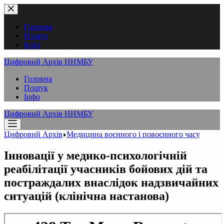
Перейти
до
вмісту
Головна
Пошук
Інфо
Цифровий Архів ННМБУ
Головна
Пошук
Інфо
Цифровий Архів ННМБУ
Цифровий Архів
Медицина воєнного і повоєнного часу
Інновації у медико-психологічній
реабілітації учасників бойових дій та
постраждалих внаслідок надзвичайних
ситуацій (клінічна настанова)