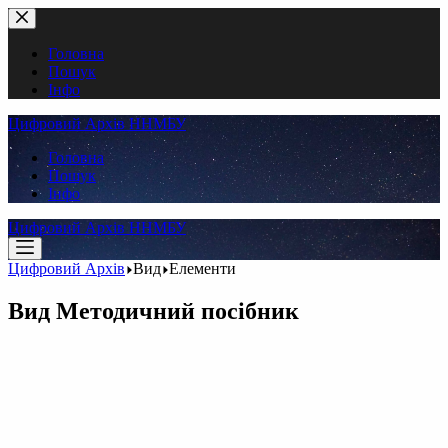
Перейти
до
вмісту
Головна
Пошук
Інфо
Цифровий Архів ННМБУ
Головна
Пошук
Інфо
Цифровий Архів ННМБУ
Цифровий Архів
Вид
Елементи
Вид
Методичний посібник