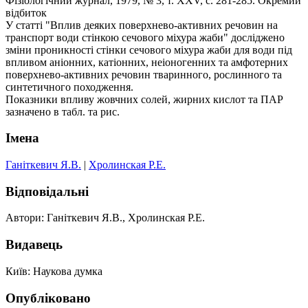
Фізіологічний журнал, 1979, № 3, т. XXV, с. 281-285. Окремий
відбиток
У статті "Вплив деяких поверхнево-активних речовин на
транспорт води стінкою сечового міхура жаби" досліджено
зміни проникності стінки сечового міхура жаби для води під
впливом аніонних, катіонних, неіоногенних та амфотерних
поверхнево-активних речовин тваринного, рослинного та
синтетичного походження.
Показники впливу жовчних солей, жирних кислот та ПАР
зазначено в табл. та рис.
Імена
Ганіткевич Я.В.
|
Хролинская Р.Е.
Відповідальні
Автори: Ганіткевич Я.В., Хролинская Р.Е.
Видавець
Київ: Наукова думка
Опубліковано