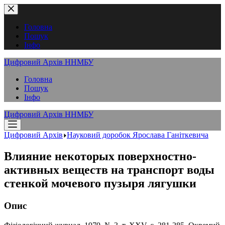
Перейти
до
вмісту
Головна
Пошук
Інфо
Цифровий Архів ННМБУ
Головна
Пошук
Інфо
Цифровий Архів ННМБУ
Цифровий Архів
Науковий доробок Ярослава Ганіткевича
Влияние некоторых поверхностно-
активных веществ на транспорт воды
стенкой мочевого пузыря лягушки
Опис