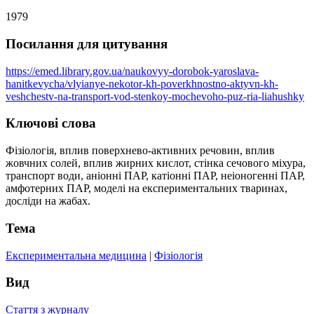
1979
Посилання для цитування
https://emed.library.gov.ua/naukovyy-dorobok-yaroslava-
hanitkevycha/vlyianye-nekotor-kh-poverkhnostno-aktyvn-kh-
veshchestv-na-transport-vod-stenkoy-mochevoho-puz-ria-liahushky
Ключові слова
Фізіологія, вплив поверхнево-активних речовин, вплив
жовчних солей, вплив жирних кислот, стінка сечового міхура,
транспорт води, аніонні ПАР, катіонні ПАР, неіоногенні ПАР,
амфотерних ПАР, моделі на експериментальних тваринах,
досліди на жабах.
Тема
Експериментальна медицина
|
Фізіологія
Вид
Стаття з журналу