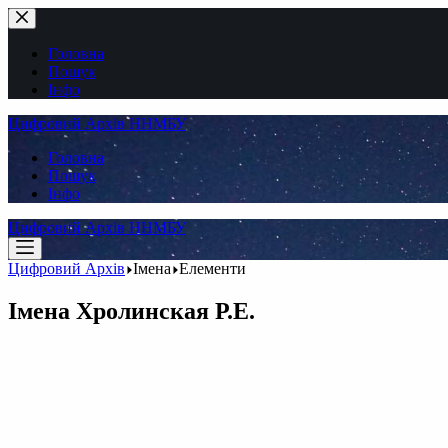
Перейти
до
вмісту
Головна
Пошук
Інфо
Цифровий Архів ННМБУ
Головна
Пошук
Інфо
Цифровий Архів ННМБУ
Цифровий Архів
Імена
Елементи
Імена
Хролинская Р.Е.